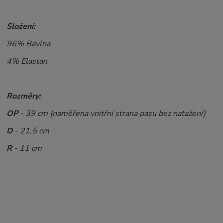
Složení:
96% Bavlna
4% Elastan
Rozměry:
OP
- 39
cm (naměřena vnitřní strana pasu bez natažení)
D
- 21,5 cm
R
- 11 cm