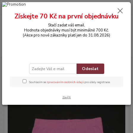
0
ks
CZK
za
0,00 Kč
Získejte 70 Kč na první objednávku
Stačí zadat váš email.
Menu
Hodnota objednávky musí být minimálně 700 Kč.
(Akce pro nové zákazníky platí jen do 31.08.2026)
Hledat
Úvod
OBLEČENÍ
3/4 Legínky
Odeslat
3/4 Legínky
Souhlasím se
zpracováním osobních údajů
pro účely registrace.
Novinka
Zavřít