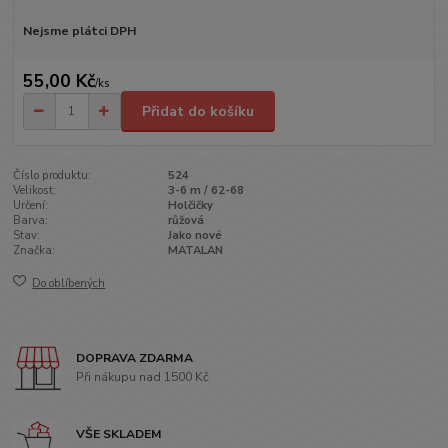
Nejsme plátci DPH
55,00 Kč
/
ks
Přidat do košíku
Číslo produktu:
524
Velikost:
3-6 m / 62-68
Určení:
Holčičky
Barva:
růžová
Stav:
Jako nové
Značka:
MATALAN
Do oblíbených
DOPRAVA ZDARMA
Při nákupu nad 1500 Kč
VŠE SKLADEM