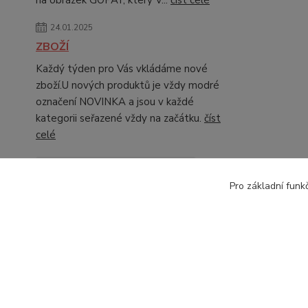
na obrázek GOPAY, který V...
číst celé
24.01.2025
ZBOŽÍ
Každý týden pro Vás vkládáme nové
zboží.U nových produktů je vždy modré
označení NOVINKA a jsou v každé
kategorii seřazené vždy na začátku.
číst
celé
Zobrazit všechny novinky
Pro základní funk