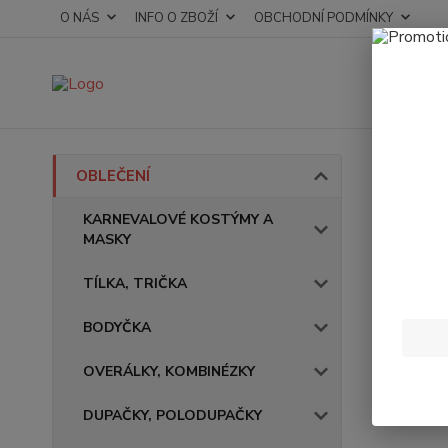
O NÁS
INFO O ZBOŽÍ
OBCHODNÍ PODMÍNKY
Úvod
OBLEČENÍ
Body
KARNEVALOVÉ KOSTÝMY A
MASKY
TÍLKA, TRIČKA
BODYČKA
OVERÁLKY, KOMBINÉZKY
DUPAČKY, POLODUPAČKY