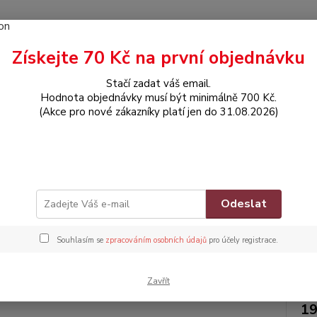
Získejte 70 Kč na první objednávku
Hledat
Stačí zadat váš email.
Hodnota objednávky musí být minimálně 700 Kč.
(Akce pro nové zákazníky platí jen do 31.08.2026)
OBLEČENÍ
Bodyčko bez rukávů
čko bez rukávů
Zna
Odeslat
Dos
Souhlasím se
zpracováním osobních údajů
pro účely registrace.
Nej
Zavřít
19