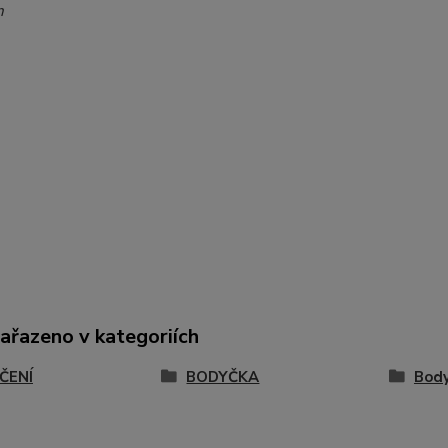
m
zařazeno v kategoriích
ČENÍ
BODYČKA
Body