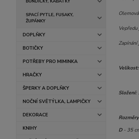
BUNDIČKY, KABÁTKY
Olemován
SPACÍ PYTLE, FUSAKY,
ŽUPÁNKY
Vepředu j
DOPLŇKY
Zapínání 
BOTIČKY
POTŘEBY PRO MIMINKA
Velikost:
HRAČKY
ŠPERKY A DOPLŇKY
Složení:
NOČNÍ SVĚTÝLKA, LAMPIČKY
DEKORACE
Rozměry
KNIHY
D
- 35 