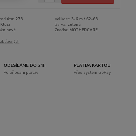
roduktu:
278
Velikost:
3-6 m / 62-68
Kluci
Barva:
zelená
ako nové
Značka:
MOTHERCARE
oblíbených
ODESÍLÁME DO 24h
PLATBA KARTOU
Po připsání platby
Přes systém GoPay