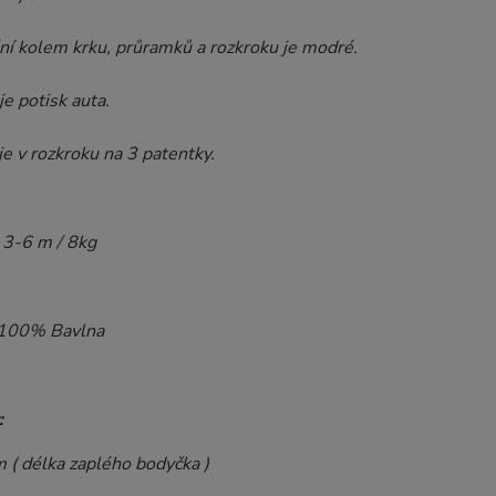
í kolem krku, průramků a rozkroku je modré.
e potisk auta.
je v rozkroku na 3 patentky.
3-6 m / 8kg
100% Bavlna
:
cm
( délka zaplého bodyčka )