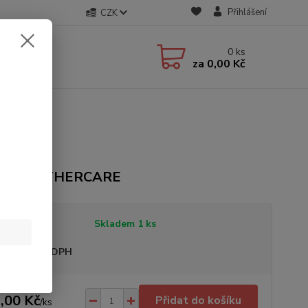
Přihlášení
CZK
0
ks
za
0,00 Kč
čka: MOTHERCARE
tupnost
Skladem 1 ks
sme plátci DPH
,00 Kč
Přidat do košíku
/
ks