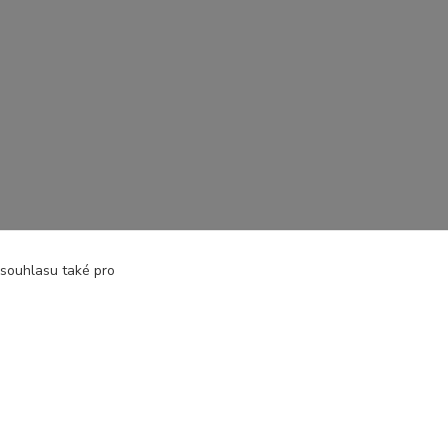
 souhlasu také pro
Vytvořeno na
Eshop-rychle.cz