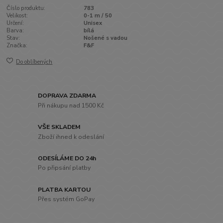
Číslo produktu:
783
Velikost:
0-1 m / 50
Určení:
Unisex
Barva:
bílá
Stav:
Nošené s vadou
Značka:
F&F
Do oblíbených
DOPRAVA ZDARMA
Při nákupu nad 1500 Kč
VŠE SKLADEM
Zboží ihned k odeslání
ODESÍLÁME DO 24h
Po připsání platby
PLATBA KARTOU
Přes systém GoPay