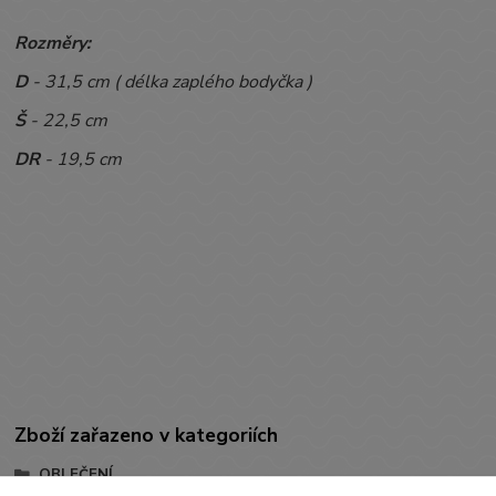
Rozměry:
D
- 31,5 cm ( délka zaplého bodyčka )
Š
- 22,5 cm
DR
- 19,5 cm
Zboží zařazeno v kategoriích
OBLEČENÍ