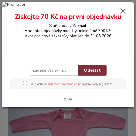
0
ks
CZK
za
0,00 Kč
Získejte 70 Kč na první objednávku
Stačí zadat váš email.
Menu
Hodnota objednávky musí být minimálně 700 Kč.
(Akce pro nové zákazníky platí jen do 31.08.2026)
Hledat
Úvod
OBLEČENÍ
Bodyčko s dlouhým rukávem
Odeslat
Bodyčko s dlouhým rukávem
Souhlasím se
zpracováním osobních údajů
pro účely registrace.
Zavřít