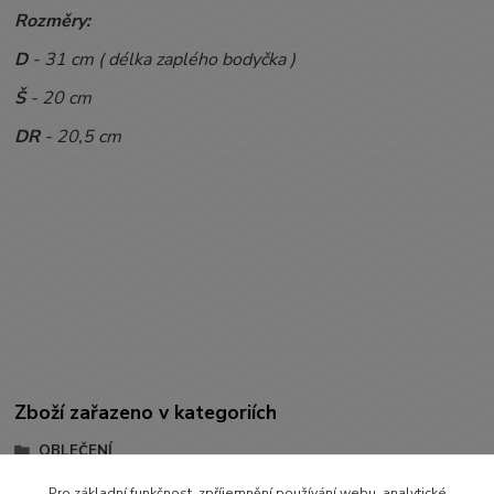
Rozměry:
D
- 31 cm ( délka zaplého bodyčka )
Š
- 20 cm
DR
- 20,5 cm
Zboží zařazeno v kategoriích
OBLEČENÍ
BODYČKA
Pro základní funkčnost, zpříjemnění používání webu, analytické