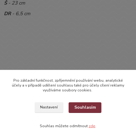
Š
- 23 cm
DR
-
6,5 cm
Pro základní funkčnost, zpříjemnění používání webu, analytické
účely a v případě udělení souhlasu také pro účely cílení reklamy
využíváme soubory cookies.
Zboží zařazeno v kategoriích
Souhlasím
Nastavení
OBLEČENÍ
BODYČKA
Souhlas můžete odmítnout
zde
.
Bodyčka s krátkým rukávem