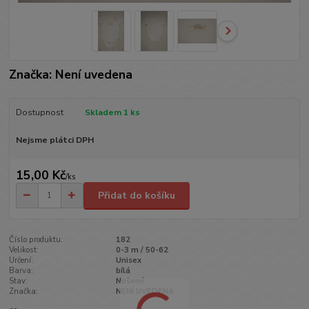
Značka: Není uvedena
Dostupnost
Skladem 1 ks
Nejsme plátci DPH
15,00 Kč
/
ks
Přidat do košíku
Číslo produktu:
182
Velikost:
0-3 m / 50-62
Určení:
Unisex
Barva:
bílá
Stav:
Nošené
Značka:
NENÍ UVEDENA