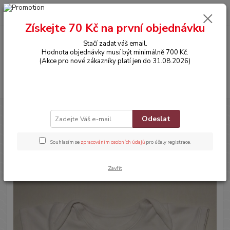
0
ks
CZK
za
0,00 Kč
Získejte 70 Kč na první objednávku
Stačí zadat váš email.
Menu
Hodnota objednávky musí být minimálně 700 Kč.
(Akce pro nové zákazníky platí jen do 31.08.2026)
Hledat
Úvod
OBLEČENÍ
Bodyčko s krátkým rukávem
Odeslat
Bodyčko s krátkým rukávem
Souhlasím se
zpracováním osobních údajů
pro účely registrace.
Zavřít