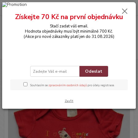
0
ks
CZK
za
0,00 Kč
Získejte 70 Kč na první objednávku
Stačí zadat váš email.
Menu
Hodnota objednávky musí být minimálně 700 Kč.
(Akce pro nové zákazníky platí jen do 31.08.2026)
Hledat
Úvod
OBLEČENÍ
Bodyčko s krátkým rukávem
Odeslat
Bodyčko s krátkým rukávem
Souhlasím se
zpracováním osobních údajů
pro účely registrace.
Zavřít