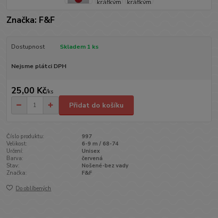
Značka: F&F
Dostupnost
Skladem 1 ks
Nejsme plátci DPH
25,00 Kč
/
ks
Přidat do košíku
Číslo produktu:
997
Velikost:
6-9 m / 68-74
Určení:
Unisex
Barva:
červená
Stav:
Nošené-bez vady
Značka:
F&F
Do oblíbených