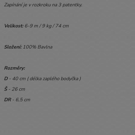
Zapínání je v rozkroku na 3 patentky.
Velikost:
6-9 m / 9 kg / 74 cm
Složení:
100% Bavlna
Rozměry:
D
- 40 cm ( délka zaplého bodyčka )
Š
- 26 cm
DR
- 6,5 cm