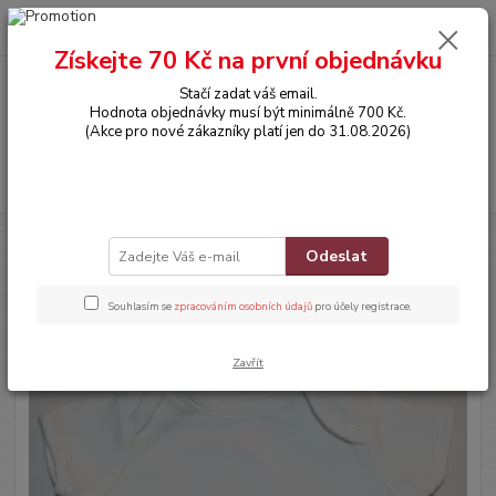
0
ks
CZK
za
0,00 Kč
Získejte 70 Kč na první objednávku
Stačí zadat váš email.
Menu
Hodnota objednávky musí být minimálně 700 Kč.
(Akce pro nové zákazníky platí jen do 31.08.2026)
Hledat
Úvod
OBLEČENÍ
Bodyčko s krátkým rukávem
Odeslat
Bodyčko s krátkým rukávem
Souhlasím se
zpracováním osobních údajů
pro účely registrace.
Zavřít