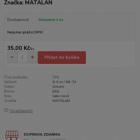
Značka: MATALAN
Dostupnost
Skladem 1 ks
Nejsme plátci DPH
35,00 Kč
/
ks
Přidat do košíku
Číslo produktu:
771
Velikost:
6-9 m / 68-74
Určení:
Unisex
Barva:
bílá
Stav:
Jako nové
Značka:
MATALAN
Do oblíbených
DOPRAVA ZDARMA