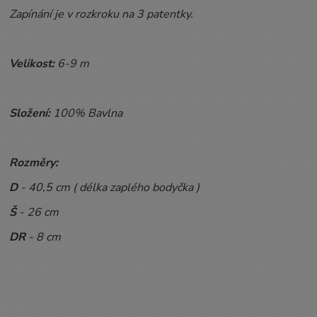
Zapínání je v rozkroku na 3 patentky.
Velikost:
6-9 m
Složení:
100% Bavlna
Rozměry:
D
- 40,5 cm ( délka zaplého bodyčka )
Š
- 26 cm
DR
- 8 cm