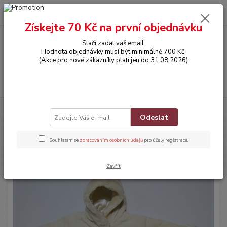
0
ks
CZK
za
0,00 Kč
Získejte 70 Kč na první objednávku
Stačí zadat váš email.
Menu
Hodnota objednávky musí být minimálně 700 Kč.
(Akce pro nové zákazníky platí jen do 31.08.2026)
Hledat
Úvod
OBLEČENÍ
Bundička s kapucí
Odeslat
Bundička s kapucí
Souhlasím se
zpracováním osobních údajů
pro účely registrace.
Novinka
Zavřít