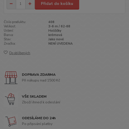
Přidat do košíku
Číslo produktu:
408
Velikost:
3-6 m / 62-68
Určení:
Holčičky
Barva:
krémová
Stav:
Jako nové
Značka:
NENÍ UVEDENA
Do oblíbených
DOPRAVA ZDARMA
Při nákupu nad 1500 Kč
VŠE SKLADEM
Zboží ihned k odeslání
ODESÍLÁME DO 24h
Po připsání platby