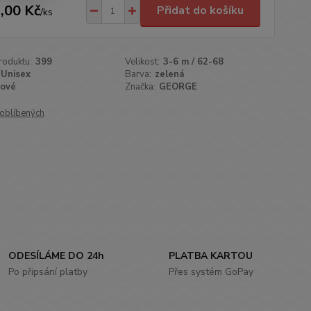
,00 Kč
Přidat do košíku
/
ks
roduktu:
399
Velikost:
3-6 m / 62-68
Unisex
Barva:
zelená
ové
Značka:
GEORGE
oblíbených
ODESÍLÁME DO 24h
PLATBA KARTOU
Po připsání platby
Přes systém GoPay