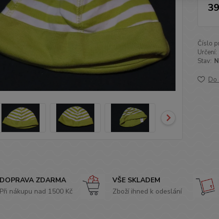
39
Číslo p
Určení:
Stav:
N
Do 
DOPRAVA ZDARMA
VŠE SKLADEM
Při nákupu nad 1500 Kč
Zboží ihned k odeslání