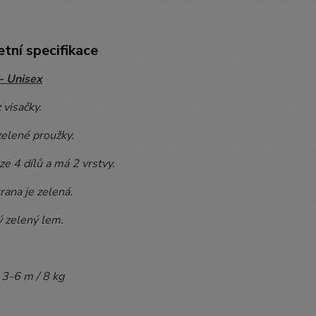
tní specifikace
- Unisex
 visačky.
zelené proužky.
 ze 4 dílů a má 2 vrstvy.
trana je zelená.
ý zelený lem.
:
3-6 m / 8 kg