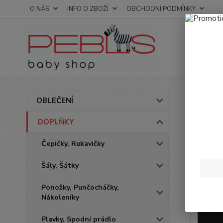
O NÁS
INFO O ZBOŽÍ
OBCHODNÍ PODMÍNKY
Úvod
OBLEČENÍ
Čepi
DOPLŇKY
Čepičky, Rukavičky
Novinka
Šály, Šátky
Ponožky, Punčocháčky,
Nákoleníky
Plavky, Spodní prádlo