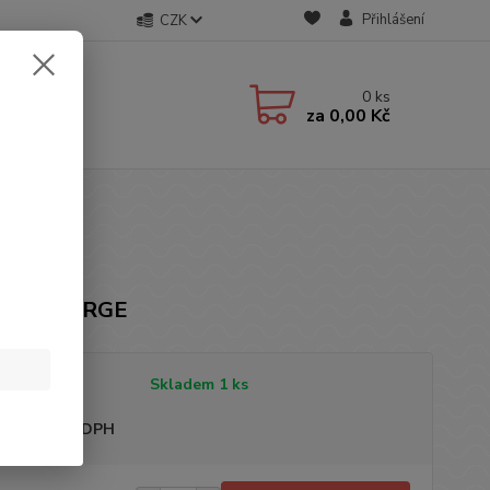
Přihlášení
CZK
0
ks
za
0,00 Kč
čka: GEORGE
tupnost
Skladem 1 ks
sme plátci DPH