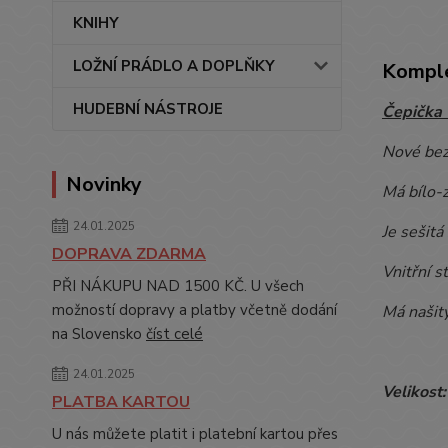
KNIHY
LOŽNÍ PRÁDLO A DOPLŇKY
Komple
HUDEBNÍ NÁSTROJE
Čepička 
Nové bez
Novinky
Má bílo-
24.01.2025
Je sešitá
DOPRAVA ZDARMA
Vnitřní s
PŘI NÁKUPU NAD 1500 KČ. U všech
možností dopravy a platby včetně dodání
Má našit
na Slovensko
číst celé
24.01.2025
Velikost
PLATBA KARTOU
U nás můžete platit i platební kartou přes