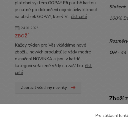
platební systém GOPAY.Při platbě kartou
Složení:
je nutné po dokončení objednávky kliknout
na obrázek GOPAY, který V...
číst celé
100% Ba
24.01.2025
ZBOŽÍ
Rozměry
Každý týden pro Vás vkládáme nové
zboží.U nových produktů je vždy modré
OH
- 44
označení NOVINKA a jsou v každé
kategorii seřazené vždy na začátku.
číst
celé
Zobrazit všechny novinky
Zboží 
DOP
Pro základní funk