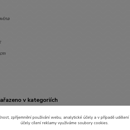
vlna
:
 cm
zařazeno v kategoriích
LŇKY
Čepičky, Rukavičky
Čepi
čnost, zpříjemnění používání webu, analytické účely a v případě udělení
účely cílení reklamy využíváme soubory cookies.