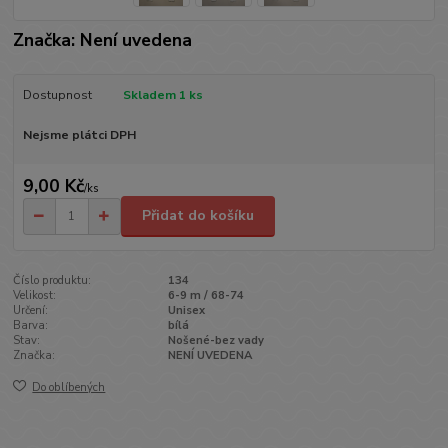
Značka: Není uvedena
Dostupnost
Skladem 1 ks
Nejsme plátci DPH
9,00 Kč
/
ks
Přidat do košíku
Číslo produktu:
134
Velikost:
6-9 m / 68-74
Určení:
Unisex
Barva:
bílá
Stav:
Nošené-bez vady
Značka:
NENÍ UVEDENA
Do oblíbených