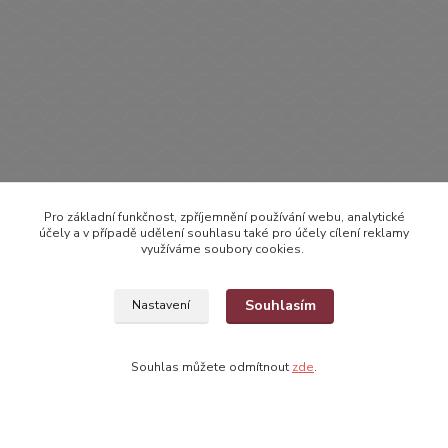
Zboží zařazeno v kategoriích
Pro základní funkčnost, zpříjemnění používání webu, analytické
účely a v případě udělení souhlasu také pro účely cílení reklamy
OBLEČENÍ
využíváme soubory cookies.
OVERÁLKY, KOMBINÉZKY
Souhlasím
Nastavení
Overálky bez rukávů
Souhlas můžete odmítnout
zde
.