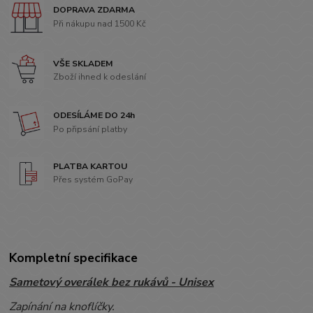
DOPRAVA ZDARMA
Při nákupu nad 1500 Kč
VŠE SKLADEM
Zboží ihned k odeslání
ODESÍLÁME DO 24h
Po připsání platby
PLATBA KARTOU
Přes systém GoPay
Kompletní specifikace
Sametový overálek bez rukávů - Unisex
Zapínání na knoflíčky.