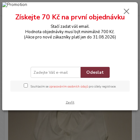
0
ks
CZK
za
0,00 Kč
Získejte 70 Kč na první objednávku
Stačí zadat váš email.
Menu
Hodnota objednávky musí být minimálně 700 Kč.
(Akce pro nové zákazníky platí jen do 31.08.2026)
Hledat
Úvod
OBLEČENÍ
Overálek bez rukávů
Odeslat
Overálek bez rukávů
Souhlasím se
zpracováním osobních údajů
pro účely registrace.
Zavřít