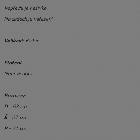
Vepředu je nášivka.
Na zádech je nařasení.
Velikost:
6-9
m
Složení:
Není visačka
Rozměry:
D
- 53 cm
Š
- 27 cm
R
- 21 cm