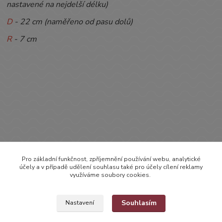
nastavené na nejdelší délku)
D
- 22 cm (naměřeno od pasu dolů)
R
- 7 cm
Pro základní funkčnost, zpříjemnění používání webu, analytické
Zboží zařazeno v kategoriích
účely a v případě udělení souhlasu také pro účely cílení reklamy
využíváme soubory cookies.
OBLEČENÍ
LACLÁČKY
Souhlasím
Nastavení
Kraťáskové lacláčky