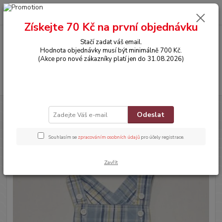
0
ks
CZK
za
0,00 Kč
Získejte 70 Kč na první objednávku
Stačí zadat váš email.
Menu
Hodnota objednávky musí být minimálně 700 Kč.
(Akce pro nové zákazníky platí jen do 31.08.2026)
Hledat
Úvod
OBLEČENÍ
Kraťáskové lacláčky
Odeslat
Kraťáskové lacláčky
Souhlasím se
zpracováním osobních údajů
pro účely registrace.
Zavřít