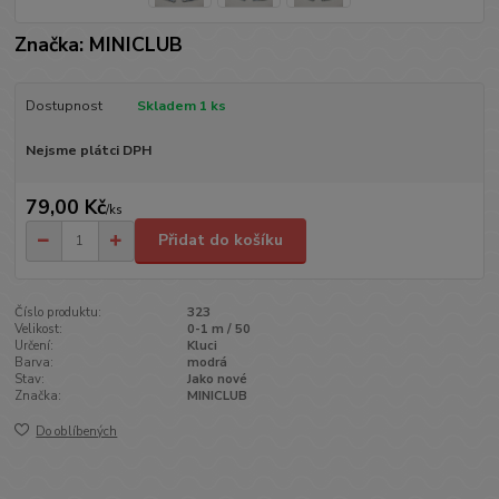
Značka: MINICLUB
Dostupnost
Skladem 1 ks
Nejsme plátci DPH
79,00 Kč
/
ks
Přidat do košíku
Číslo produktu:
323
Velikost:
0-1 m / 50
Určení:
Kluci
Barva:
modrá
Stav:
Jako nové
Značka:
MINICLUB
Do oblíbených