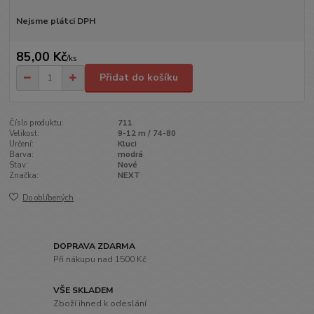
Nejsme plátci DPH
85,00 Kč
/
ks
Přidat do košíku
Číslo produktu:
711
Velikost:
9-12 m / 74-80
Určení:
Kluci
Barva:
modrá
Stav:
Nové
Značka:
NEXT
Do oblíbených
DOPRAVA ZDARMA
Při nákupu nad 1500 Kč
VŠE SKLADEM
Zboží ihned k odeslání