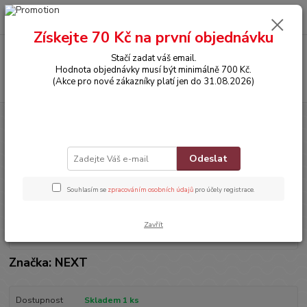
0
ks
CZK
za
0,00 Kč
Získejte 70 Kč na první objednávku
Menu
Stačí zadat váš email.
Hodnota objednávky musí být minimálně 700 Kč.
Hledat
(Akce pro nové zákazníky platí jen do 31.08.2026)
Úvod
OBLEČENÍ
Džínové kraťásky
Džínové kraťásky
Odeslat
Souhlasím se
zpracováním osobních údajů
pro účely registrace.
Zavřít
Značka: NEXT
Dostupnost
Skladem 1 ks