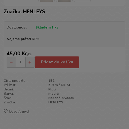
Značka: HENLEYS
Dostupnost
Skladem 1 ks
Nejsme plátci DPH
45,00 Kč
/
ks
Přidat do košíku
Číslo produktu:
152
Velikost:
6-9 m / 68-74
Určení:
Kluci
Barva:
modrá
Stav:
Nošené-s vadou
Značka:
HENLEYS
Do oblíbených