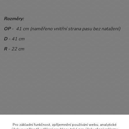
Rozměry:
OP
- 41 cm (naměřeno vnitřní strana pasu bez natažení)
D
- 41 cm
R
- 22 cm
Pro základní funkčnost, zpříjemnění používání webu, analytické
Zboží zařazeno v kategoriích