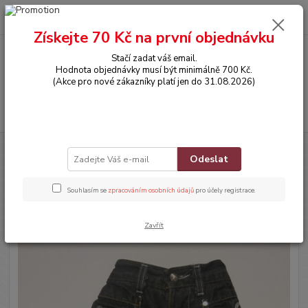
0
ks
CZK
za
0,00 Kč
Získejte 70 Kč na první objednávku
Stačí zadat váš email.
Menu
Hodnota objednávky musí být minimálně 700 Kč.
(Akce pro nové zákazníky platí jen do 31.08.2026)
Hledat
Úvod
OBLEČENÍ
Džíny
Odeslat
Džíny
Souhlasím se
zpracováním osobních údajů
pro účely registrace.
Zavřít