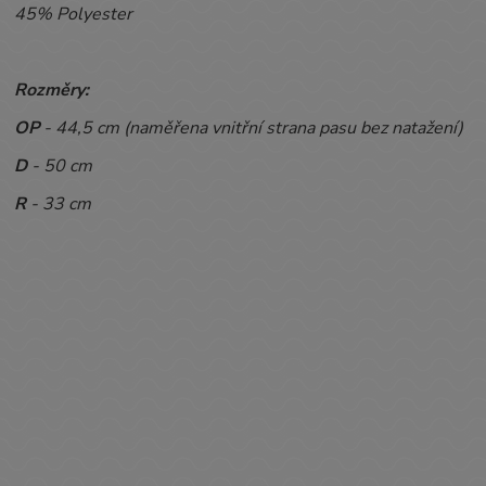
45% Polyester
Rozměry:
OP
- 44,5
cm (naměřena vnitřní strana pasu bez natažení)
D
- 50 cm
R
- 33 cm