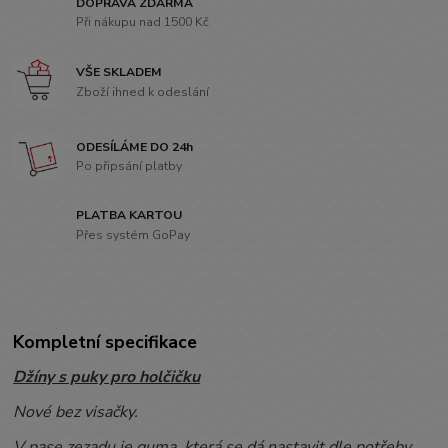
DOPRAVA ZDARMA
Při nákupu nad 1500 Kč
VŠE SKLADEM
Zboží ihned k odeslání
ODESÍLÁME DO 24h
Po připsání platby
PLATBA KARTOU
Přes systém GoPay
Kompletní specifikace
Džíny s puky pro holčičku
Nové bez visačky.
V pase zezadu je guma, která se dá nastavit dle potřeby.