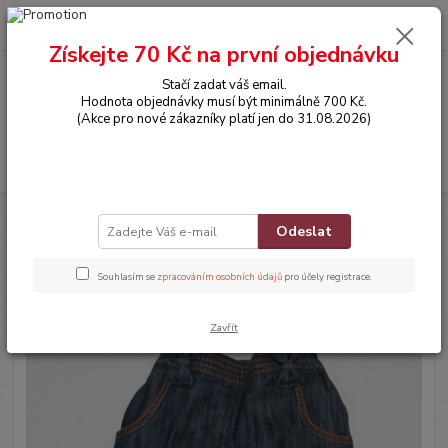
0
ks
CZK
za
0,00 Kč
Získejte 70 Kč na první objednávku
Stačí zadat váš email.
Menu
Hodnota objednávky musí být minimálně 700 Kč.
(Akce pro nové zákazníky platí jen do 31.08.2026)
Hledat
Úvod
OBLEČENÍ
Džíny
Odeslat
Džíny
Souhlasím se
zpracováním osobních údajů
pro účely registrace.
Novinka
Zavřít