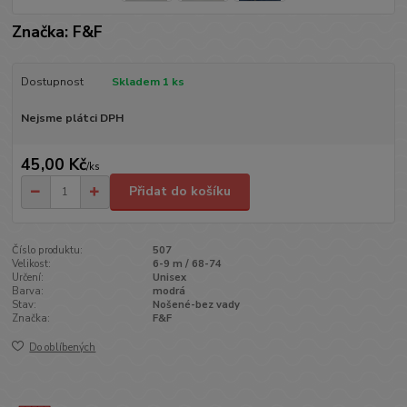
Značka: F&F
Dostupnost
Skladem 1 ks
Nejsme plátci DPH
45,00 Kč
/
ks
Přidat do košíku
Číslo produktu:
507
Velikost:
6-9 m / 68-74
Určení:
Unisex
Barva:
modrá
Stav:
Nošené-bez vady
Značka:
F&F
Do oblíbených