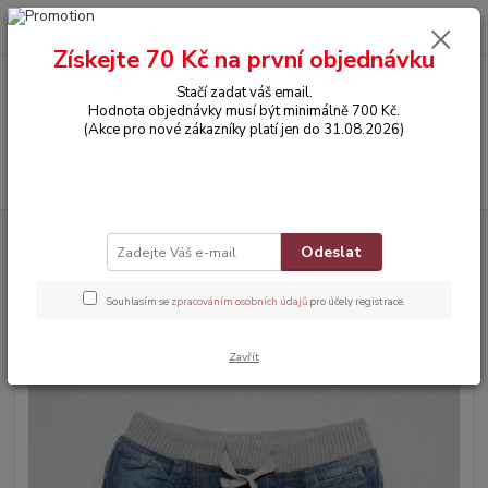
0
ks
CZK
za
0,00 Kč
Získejte 70 Kč na první objednávku
Stačí zadat váš email.
Menu
Hodnota objednávky musí být minimálně 700 Kč.
(Akce pro nové zákazníky platí jen do 31.08.2026)
Hledat
Úvod
OBLEČENÍ
Džíny
Odeslat
Džíny
Souhlasím se
zpracováním osobních údajů
pro účely registrace.
Novinka
Zavřít