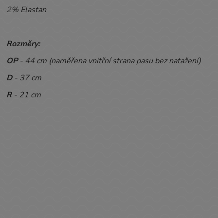
2% Elastan
Rozměry:
OP
- 44
cm (naměřena vnitřní strana pasu bez natažení)
D
- 37 cm
R
- 21 cm