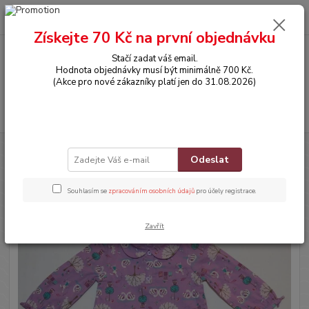
0
ks
CZK
za
0,00 Kč
Získejte 70 Kč na první objednávku
Stačí zadat váš email.
Menu
Hodnota objednávky musí být minimálně 700 Kč.
(Akce pro nové zákazníky platí jen do 31.08.2026)
Hledat
Úvod
OBLEČENÍ
Halenka s dlouhým rukávem
Odeslat
Halenka s dlouhým rukávem
Souhlasím se
zpracováním osobních údajů
pro účely registrace.
Zavřít