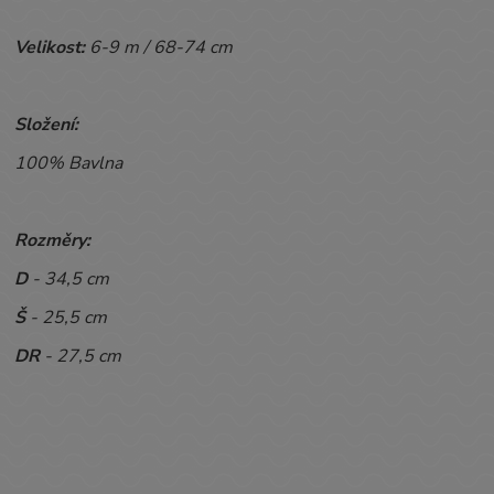
Velikost:
6-9 m / 68-74 cm
Složení:
100% Bavlna
Rozměry:
D
- 34,5 cm
Š
- 25,5 cm
DR
- 27,5 cm