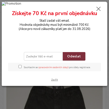
0
ks
CZK
za
0,00 Kč
Získejte 70 Kč na první objednávku
Stačí zadat váš email.
Menu
Hodnota objednávky musí být minimálně 700 Kč.
(Akce pro nové zákazníky platí jen do 31.08.2026)
Hledat
Úvod
OBLEČENÍ
Kalhoty
Odeslat
Kalhoty
Souhlasím se
zpracováním osobních údajů
pro účely registrace.
Zavřít