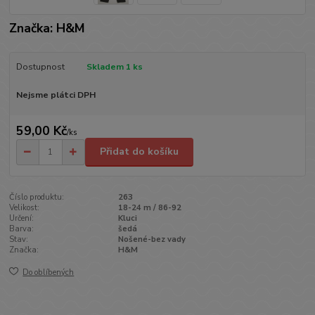
Značka: H&M
Dostupnost
Skladem 1 ks
Nejsme plátci DPH
59,00 Kč
/
ks
Přidat do košíku
Číslo produktu:
263
Velikost:
18-24 m / 86-92
Určení:
Kluci
Barva:
šedá
Stav:
Nošené-bez vady
Značka:
H&M
Do oblíbených