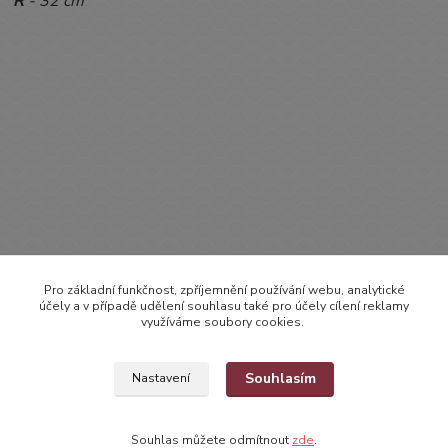
R
- 32 cm
Zboží zařazeno v kategoriích
Pro základní funkčnost, zpříjemnění používání webu, analytické
OBLEČENÍ
účely a v případě udělení souhlasu také pro účely cílení reklamy
využíváme soubory cookies.
KALHOTY, DŽÍNY
Kalhoty
Souhlasím
Nastavení
Souhlas můžete odmítnout
zde
.