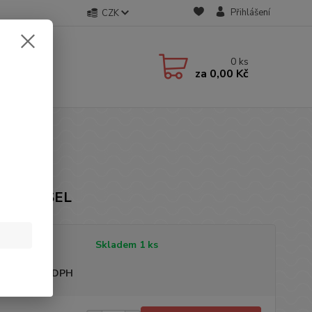
Přihlášení
CZK
0
ks
za
0,00 Kč
ka: DIESEL
tupnost
Skladem 1 ks
sme plátci DPH