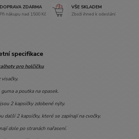
DOPRAVA ZDARMA
VŠE SKLADEM
Při nákupu nad 1500 Kč
Zboží ihned k odeslání
tní specifikace
alhoty pro holčičku
 visačky.
e guma a poutka na opasek.
jsou 2 kapsičky zdobené nýty.
u další 2 kapsičky, které se zapínají na cvočky.
ají dole po stranách nařasení.