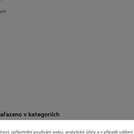
 cm
zařazeno v kategoriích
ČENÍ
KALHOTY, DŽÍNY
Kalh
čnost, zpříjemnění používání webu, analytické účely a v případě udělení