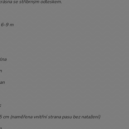
 krásna se stříbrným odleskem.
6-9 m
lna
n
an
:
,5
cm (naměřena vnitřní strana pasu bez natažení)
m