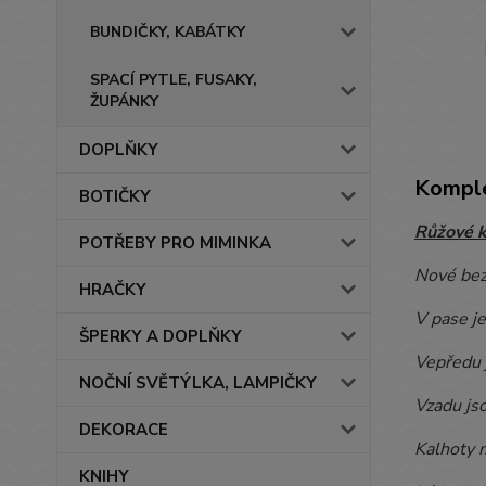
BUNDIČKY, KABÁTKY
SPACÍ PYTLE, FUSAKY,
ŽUPÁNKY
DOPLŇKY
Komple
BOTIČKY
Růžové k
POTŘEBY PRO MIMINKA
Nové bez
HRAČKY
V pase j
ŠPERKY A DOPLŇKY
Vepředu 
NOČNÍ SVĚTÝLKA, LAMPIČKY
Vzadu jso
DEKORACE
Kalhoty m
KNIHY