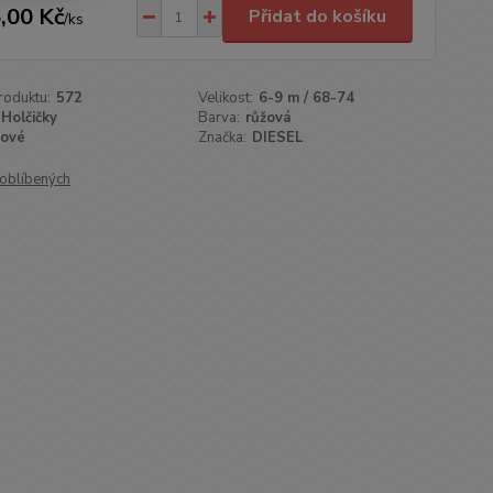
,00 Kč
Přidat do košíku
/
ks
roduktu:
572
Velikost:
6-9 m / 68-74
Holčičky
Barva:
růžová
ové
Značka:
DIESEL
oblíbených