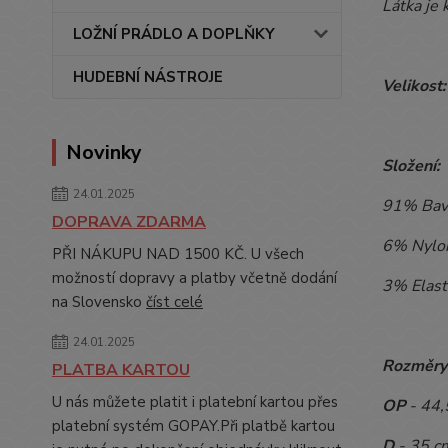
Látka je
LOŽNÍ PRÁDLO A DOPLŇKY
HUDEBNÍ NÁSTROJE
Velikost:
Novinky
Složení:
24.01.2025
91% Bav
DOPRAVA ZDARMA
6% Nylo
PŘI NÁKUPU NAD 1500 KČ. U všech
možností dopravy a platby včetně dodání
3% Elast
na Slovensko
číst celé
24.01.2025
Rozměry
PLATBA KARTOU
U nás můžete platit i platební kartou přes
OP
- 44
platební systém GOPAY.Při platbě kartou
D
- 35 c