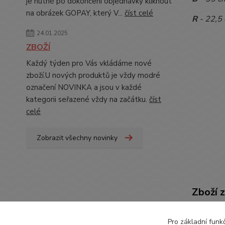
je nutné po dokončení objednávky kliknout
na obrázek GOPAY, který V...
číst celé
R
- 22,5
24.01.2025
ZBOŽÍ
Každý týden pro Vás vkládáme nové
zboží.U nových produktů je vždy modré
označení NOVINKA a jsou v každé
kategorii seřazené vždy na začátku.
číst
celé
Zobrazit všechny novinky
Zboží 
OBLE
Pro základní funk