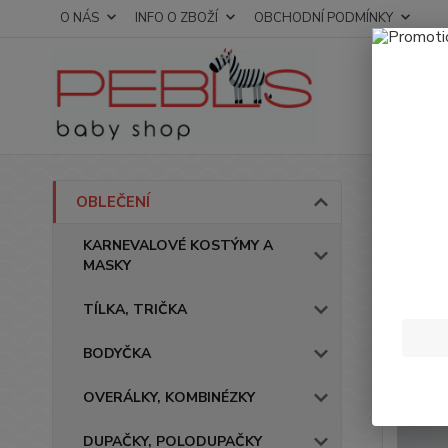
O NÁS
INFO O ZBOŽÍ
OBCHODNÍ PODMÍNKY
Úvod
OBLEČENÍ
Kalh
KARNEVALOVÉ KOSTÝMY A
MASKY
Novinka
TÍLKA, TRIČKA
BODYČKA
OVERÁLKY, KOMBINÉZKY
DUPAČKY, POLODUPAČKY