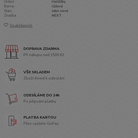
Určení:
Holčičky
Barva:
růžová
Stav:
Jako nové
Značka:
NEXT
Do oblíbených
DOPRAVA ZDARMA
Při nákupu nad 1500 Kč
VŠE SKLADEM
Zboží ihned k odeslání
ODESÍLÁME DO 24h
Po připsání platby
PLATBA KARTOU
Přes systém GoPay