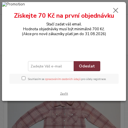
0
ks
CZK
za
0,00 Kč
Získejte 70 Kč na první objednávku
Stačí zadat váš email.
Menu
Hodnota objednávky musí být minimálně 700 Kč.
(Akce pro nové zákazníky platí jen do 31.08.2026)
Hledat
Úvod
OBLEČENÍ
Košile s dlouhým rukávem
Odeslat
Košile s dlouhým rukávem
Souhlasím se
zpracováním osobních údajů
pro účely registrace.
Zavřít