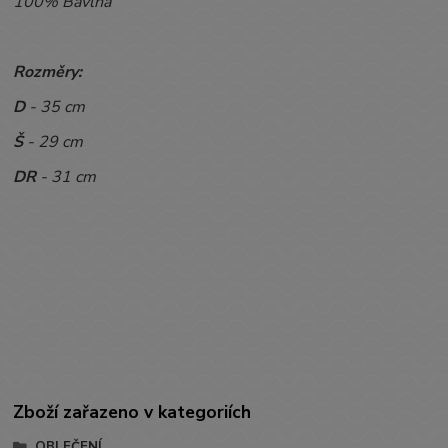
100% Bavlna
Rozměry:
D
- 35 cm
Š
- 29 cm
DR
- 31 cm
Zboží zařazeno v kategoriích
OBLEČENÍ