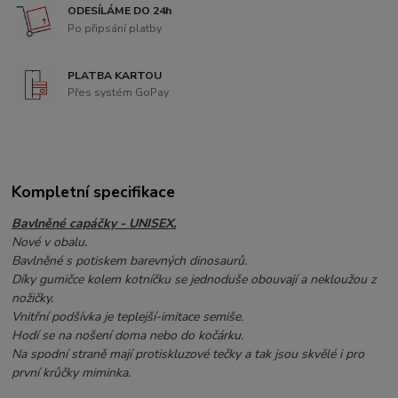
ODESÍLÁME DO 24h
Po připsání platby
PLATBA KARTOU
Přes systém GoPay
Kompletní specifikace
Bavlněné capáčky - UNISEX.
Nové v obalu.
Bavlněné s potiskem barevných dinosaurů.
Díky gumičce kolem kotníčku se jednoduše obouvají a nekloužou z
nožičky.
Vnitřní podšívka je teplejší-imitace semiše.
Hodí se na nošení doma nebo do kočárku.
Na spodní straně mají protiskluzové tečky a tak jsou skvělé i pro
první krůčky miminka.