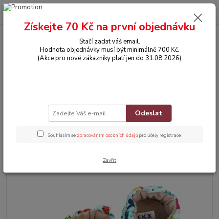
0
ks
CZK
za
0,00 Kč
Získejte 70 Kč na první objednávku
Stačí zadat váš email.
Menu
Hodnota objednávky musí být minimálně 700 Kč.
(Akce pro nové zákazníky platí jen do 31.08.2026)
Hledat
Úvod
BOTIČKY
Bavlněné capáčky - DINOSAUŘI (6-12m)
Odeslat
Bavlněné capáčky - DINOSAUŘI
Souhlasím se
zpracováním osobních údajů
pro účely registrace.
(6-12m)
Zavřít