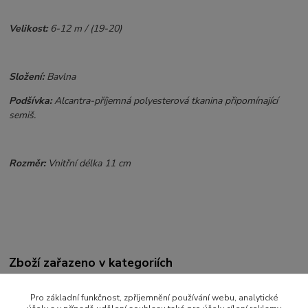
Velikost:
6-12 m / (19-20)
Složení:
Bavlna
Podšívka:
Alcantra-příjemná polyesterová tkanina připomínající
semiš.
Rozměr:
Vnitřní délka 11 cm
Zboží zařazeno v kategoriích
BOTIČKY
Pro základní funkčnost, zpříjemnění používání webu, analytické