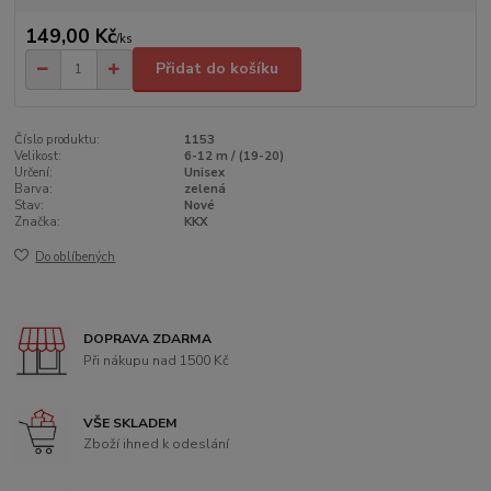
149,00 Kč
/
ks
Přidat do košíku
Číslo produktu:
1153
Velikost:
6-12 m / (19-20)
Určení:
Unisex
Barva:
zelená
Stav:
Nové
Značka:
KKX
Do oblíbených
DOPRAVA ZDARMA
Při nákupu nad 1500 Kč
VŠE SKLADEM
Zboží ihned k odeslání