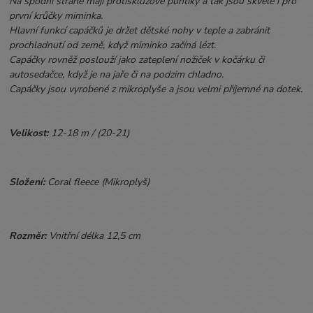
Na spodní straně mají protiskluzové puntíky a tak jsou skvělé i pro
první krůčky miminka.
Hlavní funkcí capáčků je držet dětské nohy v teple a zabránit
prochladnutí od země, když miminko začíná lézt.
Capáčky rovněž poslouží jako zateplení nožiček v kočárku či
autosedačce, když je na jaře či na podzim chladno.
Capáčky jsou vyrobené z mikroplyše a jsou velmi příjemné na dotek.
Velikost:
12-18 m / (20-21)
Složení:
Coral fleece (Mikroplyš)
Rozměr:
Vnitřní délka 12,5 cm