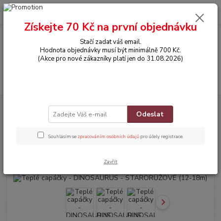
0
ks
CZK
za
0,00 Kč
Získejte 70 Kč na první objednávku
Stačí zadat váš email.
Menu
Hodnota objednávky musí být minimálně 700 Kč.
(Akce pro nové zákazníky platí jen do 31.08.2026)
Hledat
Úvod
BOTIČKY
Teplé capáčky - DINOSAURUS - STARORŮŽOVÉ (12-
Odeslat
18m)
Teplé capáčky - DINOSAURUS -
Souhlasím se
zpracováním osobních údajů
pro účely registrace.
STARORŮŽOVÉ (12-18m)
Zavřít