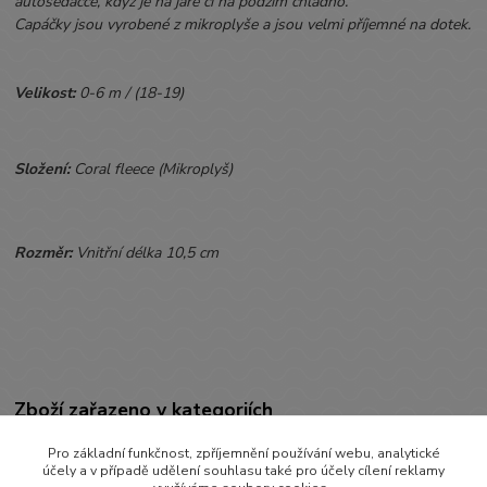
autosedačce, když je na jaře či na podzim chladno.
Capáčky jsou vyrobené z mikroplyše a jsou velmi příjemné na dotek.
Velikost:
0-6 m / (18-19)
Složení:
Coral fleece (Mikroplyš)
Rozměr:
Vnitřní délka 10,5 cm
Zboží zařazeno v kategoriích
BOTIČKY
Pro základní funkčnost, zpříjemnění používání webu, analytické
účely a v případě udělení souhlasu také pro účely cílení reklamy
Capáčky