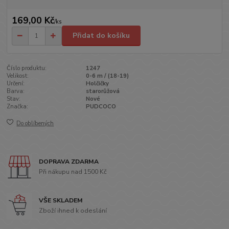
169,00 Kč
/
ks
Přidat do košíku
Číslo produktu:
1247
Velikost:
0-6 m / (18-19)
Určení:
Holčičky
Barva:
starorůžová
Stav:
Nové
Značka:
PUDCOCO
Do oblíbených
DOPRAVA ZDARMA
Při nákupu nad 1500 Kč
VŠE SKLADEM
Zboží ihned k odeslání