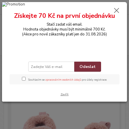
0
ks
CZK
za
0,00 Kč
Získejte 70 Kč na první objednávku
Stačí zadat váš email.
Menu
Hodnota objednávky musí být minimálně 700 Kč.
(Akce pro nové zákazníky platí jen do 31.08.2026)
Hledat
Úvod
BOTIČKY
Teplé capáčky - DINOSAURUS - STARORŮŽOVÉ (0-6m)
Odeslat
Teplé capáčky - DINOSAURUS -
Souhlasím se
zpracováním osobních údajů
pro účely registrace.
STARORŮŽOVÉ (0-6m)
Zavřít