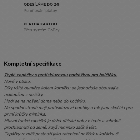
ODESÍLÁME DO 24h
Po připsání platby
PLATBA KARTOU
Přes systém GoPay
Kompletní specifikace
Teplé capáčky s protiskluzovou podrážkou pro holčičku.
Nové v obalu.
Díky všité gumičce kolem kotníčku se jednoduše obouvají a
nekloužou z nožičky.
Hodí se na nošení doma nebo do kočárku.
Na spodní straně mají protiskluzové puntíky a tak jsou skvělé i pro
první krůčky miminka.
Hlavní funkcí capáčků je držet dětské nohy v teple a zabránit
prochladnutí od země, když miminko začíná lézt.
Capáčky rovněž poslouží jako zateplení nožiček v kočárku či