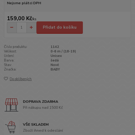
Nejsme plátci DPH
159,00 Kč
/
ks
Přidat do košíku
Číslo produktu:
1142
Velikost:
0-6 m / (18-19)
Určení:
Unisex
Barva:
šedá
Stav:
Nové
Značka:
BABY
Do oblíbených
DOPRAVA ZDARMA
Při nákupu nad 1500 Kč
VŠE SKLADEM
Zboží ihned k odeslání