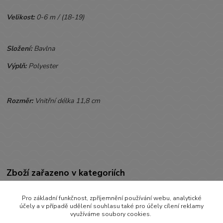
Velikost:
0-6 m / (18-19)
Složení:
Bavlna
Výplň:
Polyester
Rozměr:
Vnitřní délka 11,8 cm
Zboží zařazeno v kategoriích
BOTIČKY
Pro základní funkčnost, zpříjemnění používání webu, analytické
Capáčky
účely a v případě udělení souhlasu také pro účely cílení reklamy
využíváme soubory cookies.