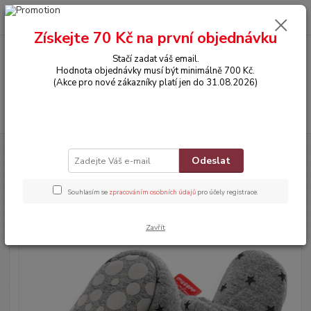
0
ks
CZK
za
0,00 Kč
Získejte 70 Kč na první objednávku
Stačí zadat váš email.
Menu
Hodnota objednávky musí být minimálně 700 Kč.
(Akce pro nové zákazníky platí jen do 31.08.2026)
Hledat
Úvod
BOTIČKY
Kotníčkové capáčky - HVĚZDIČKY (0-6m)
Odeslat
Kotníčkové capáčky - HVĚZDIČKY
Souhlasím se
zpracováním osobních údajů
pro účely registrace.
(0-6m)
Zavřít