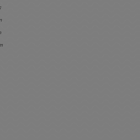
:
cm
m
cm