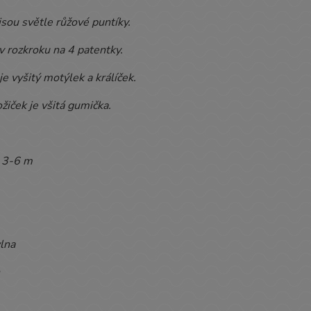
jsou světle růžové puntíky.
v rozkroku na 4 patentky.
e vyšitý motýlek a králíček.
iček je všitá gumička.
3-6 m
lna