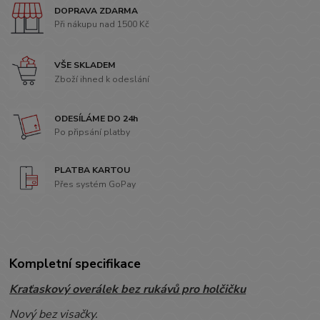
DOPRAVA ZDARMA
Při nákupu nad 1500 Kč
VŠE SKLADEM
Zboží ihned k odeslání
ODESÍLÁME DO 24h
Po připsání platby
PLATBA KARTOU
Přes systém GoPay
Kompletní specifikace
Kraťaskový overálek bez rukávů pro holčičku
Nový bez visačky.