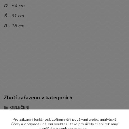
D
- 54 cm
Š
- 31 cm
R
- 18 cm
Zboží zařazeno v kategoriích
OBLEČENÍ
OVERÁLKY, KOMBINÉZKY
Pro základní funkčnost, zpříjemnění používání webu, analytické
účely a v případě udělení souhlasu také pro účely cílení reklamy
Overálky bez rukávů
využíváme soubory cookies.