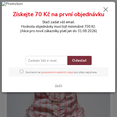
0
ks
CZK
za
0,00 Kč
Získejte 70 Kč na první objednávku
Stačí zadat váš email.
Menu
Hodnota objednávky musí být minimálně 700 Kč.
(Akce pro nové zákazníky platí jen do 31.08.2026)
Hledat
Úvod
OBLEČENÍ
Kraťaskový overálek bez rukávů
Odeslat
Kraťaskový overálek bez rukávů
Souhlasím se
zpracováním osobních údajů
pro účely registrace.
Zavřít