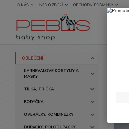
O NÁS
INFO O ZBOŽÍ
OBCHODNÍ PODMÍNKY
Úvod
OBLEČENÍ
Krať
KARNEVALOVÉ KOSTÝMY A
MASKY
TÍLKA, TRIČKA
BODYČKA
OVERÁLKY, KOMBINÉZKY
DUPAČKY, POLODUPAČKY