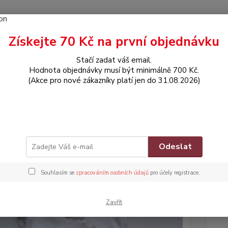
Získejte 70 Kč na první objednávku
Hledat
Stačí zadat váš email.
Hodnota objednávky musí být minimálně 700 Kč.
(Akce pro nové zákazníky platí jen do 31.08.2026)
OBLEČENÍ
Kraťaskový overálek bez rukávů
askový overálek bez rukávů
Znač
Odeslat
Souhlasím se
zpracováním osobních údajů
pro účely registrace.
Dos
Nej
Zavřít