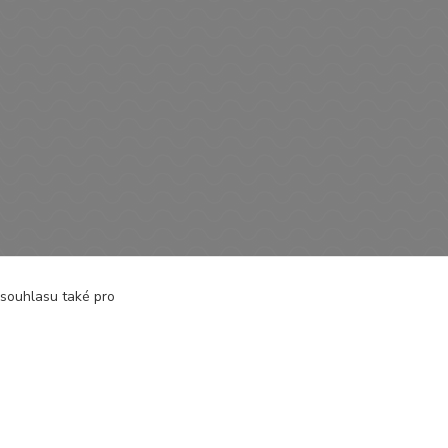
 souhlasu také pro
álky bez rukávů