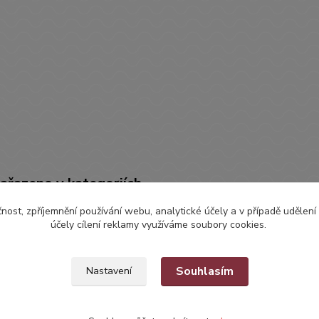
zařazeno v kategoriích
čnost, zpříjemnění používání webu, analytické účely a v případě udělení
ČENÍ
OVERÁLKY, KOMBINÉZKY
Over
účely cílení reklamy využíváme soubory cookies.
Souhlasím
Nastavení