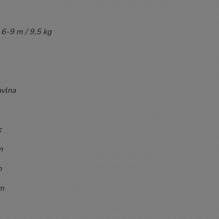
6-9 m / 9,5 kg
vlna
:
cm
m
cm