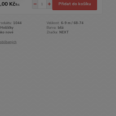
,00 Kč
Přidat do košíku
/
ks
roduktu:
1044
Velikost:
6-9 m / 68-74
Holčičky
Barva:
bílá
ako nové
Značka:
NEXT
oblíbených