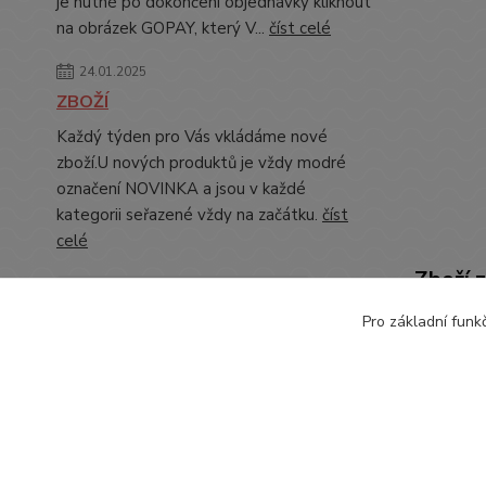
je nutné po dokončení objednávky kliknout
na obrázek GOPAY, který V...
číst celé
24.01.2025
ZBOŽÍ
Každý týden pro Vás vkládáme nové
zboží.U nových produktů je vždy modré
označení NOVINKA a jsou v každé
kategorii seřazené vždy na začátku.
číst
celé
Zboží 
Zobrazit všechny novinky
Pro základní funk
OBLE