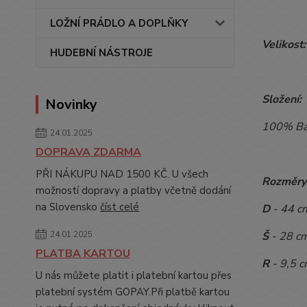
LOŽNÍ PRÁDLO A DOPLŇKY
Velikost:
HUDEBNÍ NÁSTROJE
Složení:
Novinky
100% Ba
24.01.2025
DOPRAVA ZDARMA
PŘI NÁKUPU NAD 1500 KČ. U všech
Rozměry
možností dopravy a platby včetně dodání
na Slovensko
číst celé
D
- 44 
Š
- 28 c
24.01.2025
PLATBA KARTOU
R
- 9,5 
U nás můžete platit i platební kartou přes
platební systém GOPAY.Při platbě kartou