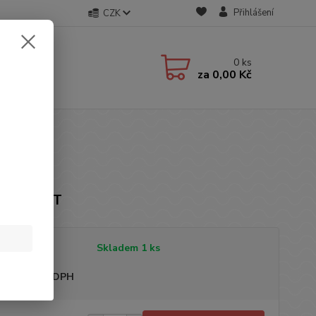
Přihlášení
CZK
0
ks
za
0,00 Kč
ka: NEXT
tupnost
Skladem 1 ks
sme plátci DPH