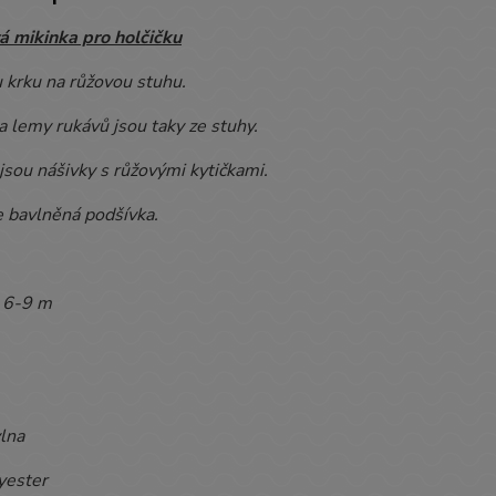
 mikinka pro holčičku
 krku na růžovou stuhu.
 lemy rukávů jsou taky ze stuhy.
sou nášivky s růžovými kytičkami.
e bavlněná podšívka.
:
6-9 m
lna
yester