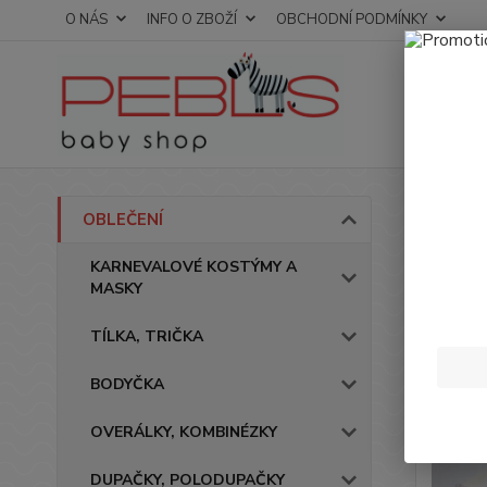
O NÁS
INFO O ZBOŽÍ
OBCHODNÍ PODMÍNKY
Úvod
OBLEČENÍ
Miki
KARNEVALOVÉ KOSTÝMY A
MASKY
Novinka
TÍLKA, TRIČKA
BODYČKA
OVERÁLKY, KOMBINÉZKY
DUPAČKY, POLODUPAČKY