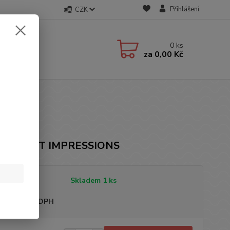
Přihlášení
CZK
0
ks
za
0,00 Kč
čka: FIRST IMPRESSIONS
tupnost
Skladem 1 ks
sme plátci DPH