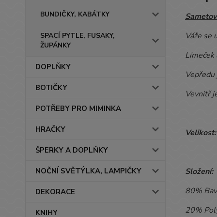
BUNDIČKY, KABÁTKY
Sametová
Váže se u
SPACÍ PYTLE, FUSAKY,
ŽUPÁNKY
Límeček a
DOPLŇKY
Vepředu j
BOTIČKY
Vevnitř j
POTŘEBY PRO MIMINKA
HRAČKY
Velikost
ŠPERKY A DOPLŇKY
NOČNÍ SVĚTÝLKA, LAMPIČKY
Složení:
80% Bav
DEKORACE
20% Pol
KNIHY