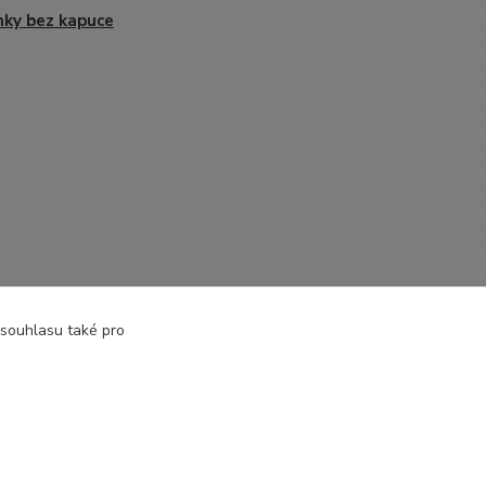
nky bez kapuce
 souhlasu také pro