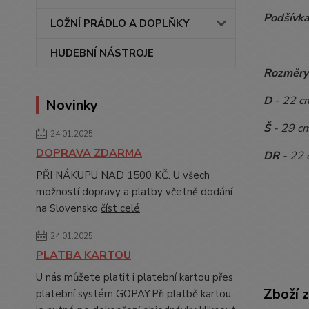
Podšívka
LOŽNÍ PRÁDLO A DOPLŇKY
HUDEBNÍ NÁSTROJE
Rozměry
D
- 22 c
Novinky
Š
- 29 c
24.01.2025
DOPRAVA ZDARMA
DR
- 22 
PŘI NÁKUPU NAD 1500 KČ. U všech
možností dopravy a platby včetně dodání
na Slovensko
číst celé
24.01.2025
PLATBA KARTOU
U nás můžete platit i platební kartou přes
Zboží 
platební systém GOPAY.Při platbě kartou