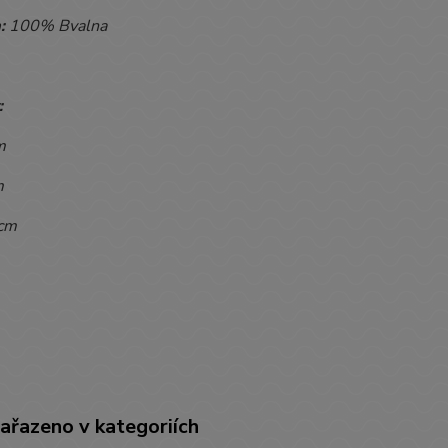
:
100% Bvalna
:
m
m
cm
zařazeno v kategoriích