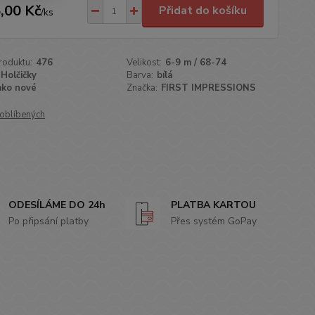
,00 Kč
Přidat do košíku
/
ks
roduktu:
476
Velikost:
6-9 m / 68-74
Holčičky
Barva:
bílá
ako nové
Značka:
FIRST IMPRESSIONS
oblíbených
ODESÍLÁME DO 24h
PLATBA KARTOU
Po připsání platby
Přes systém GoPay