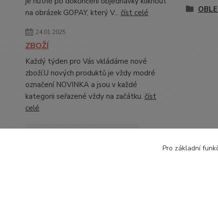
je nutné po dokončení objednávky kliknout
OBLE
na obrázek GOPAY, který V...
číst celé
24.01.2025
ZBOŽÍ
Každý týden pro Vás vkládáme nové
zboží.U nových produktů je vždy modré
označení NOVINKA a jsou v každé
kategorii seřazené vždy na začátku.
číst
celé
Zobrazit všechny novinky
Pro základní funk