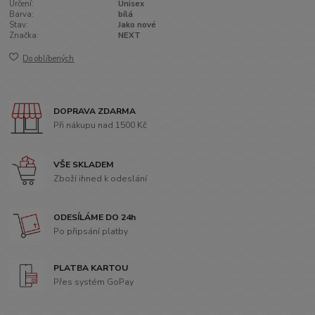
Určení:
Unisex
Barva:
bílá
Stav:
Jako nové
Značka:
NEXT
Do oblíbených
DOPRAVA ZDARMA
Při nákupu nad 1500 Kč
VŠE SKLADEM
Zboží ihned k odeslání
ODESÍLÁME DO 24h
Po připsání platby
PLATBA KARTOU
Přes systém GoPay