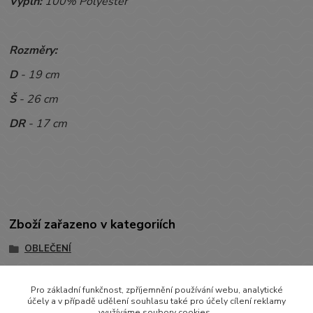
Výplň:
100% Polyester
Rozměry:
D
- 19 cm
Š
- 26 cm
DR
- 17 cm
Zboží zařazeno v kategoriích
OBLEČENÍ
MIKINKY
Pro základní funkčnost, zpříjemnění používání webu, analytické
Mikinky bez kapuce
účely a v případě udělení souhlasu také pro účely cílení reklamy
využíváme soubory cookies.