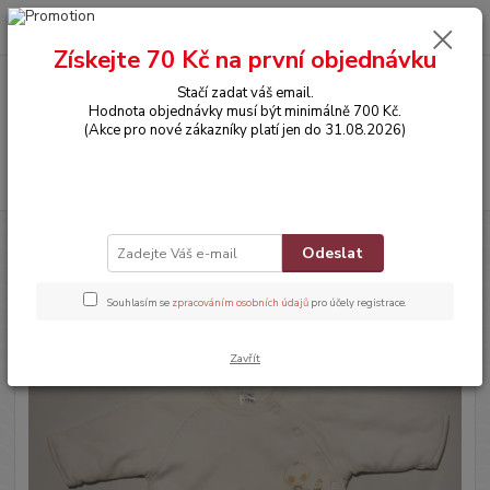
0
ks
CZK
za
0,00 Kč
Získejte 70 Kč na první objednávku
Stačí zadat váš email.
Menu
Hodnota objednávky musí být minimálně 700 Kč.
(Akce pro nové zákazníky platí jen do 31.08.2026)
Hledat
Úvod
OBLEČENÍ
Mikinka
Odeslat
Mikinka
Souhlasím se
zpracováním osobních údajů
pro účely registrace.
Zavřít