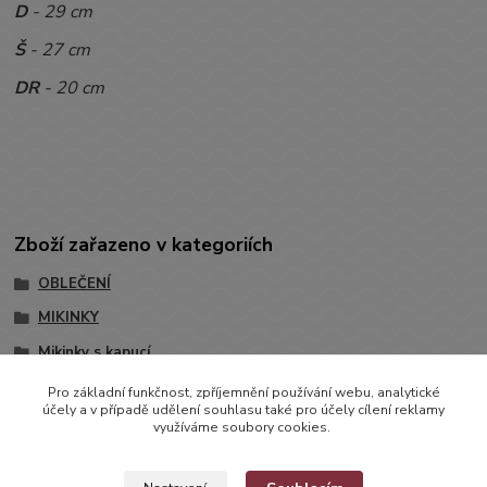
D
- 29 cm
Š
- 27 cm
DR
- 20 cm
Zboží zařazeno v kategoriích
OBLEČENÍ
MIKINKY
Mikinky s kapucí
Pro základní funkčnost, zpříjemnění používání webu, analytické
účely a v případě udělení souhlasu také pro účely cílení reklamy
využíváme soubory cookies.