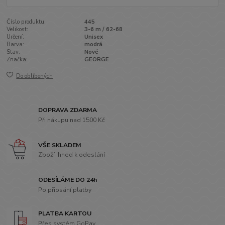
Číslo produktu:
445
Velikost:
3-6 m / 62-68
Určení:
Unisex
Barva:
modrá
Stav:
Nové
Značka:
GEORGE
Do oblíbených
DOPRAVA ZDARMA
Při nákupu nad 1500 Kč
VŠE SKLADEM
Zboží ihned k odeslání
ODESÍLÁME DO 24h
Po připsání platby
PLATBA KARTOU
Přes systém GoPay