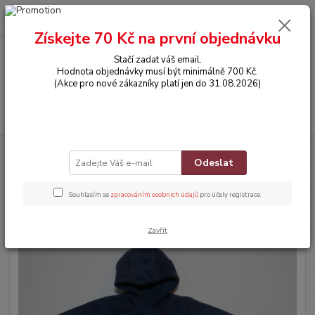
0
ks
CZK
za
0,00 Kč
Získejte 70 Kč na první objednávku
Stačí zadat váš email.
Menu
Hodnota objednávky musí být minimálně 700 Kč.
(Akce pro nové zákazníky platí jen do 31.08.2026)
Hledat
Úvod
OBLEČENÍ
Mikinka s kapucí
Odeslat
Mikinka s kapucí
Souhlasím se
zpracováním osobních údajů
pro účely registrace.
Novinka
Zavřít