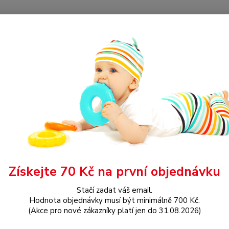
Hledat
OBLEČENÍ
Overálek s dlouhým rukávem
álek s dlouhým rukávem
Znač
Získejte 70 Kč na první objednávku
Dos
Stačí zadat váš email.
Hodnota objednávky musí být minimálně 700 Kč.
Nej
(Akce pro nové zákazníky platí jen do 31.08.2026)