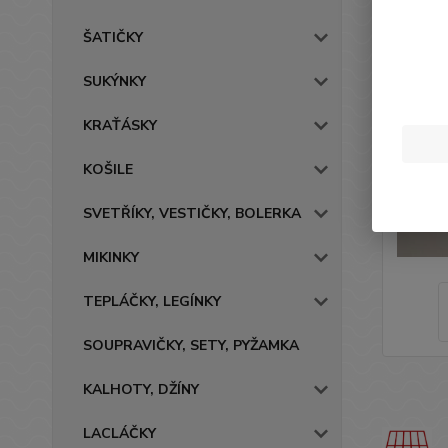
ŠATIČKY
SUKÝNKY
KRAŤÁSKY
KOŠILE
SVETŘÍKY, VESTIČKY, BOLERKA
MIKINKY
TEPLÁČKY, LEGÍNKY
SOUPRAVIČKY, SETY, PYŽAMKA
KALHOTY, DŽÍNY
LACLÁČKY