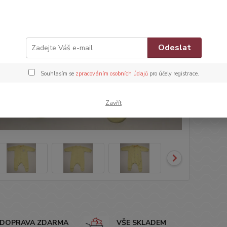
15
Číslo p
Odeslat
Určení:
Stav:
N
Souhlasím se
zpracováním osobních údajů
pro účely registrace.
Do 
Zavřít
DOPRAVA ZDARMA
VŠE SKLADEM