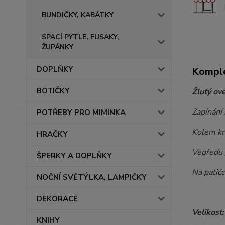
BUNDIČKY, KABÁTKY
SPACÍ PYTLE, FUSAKY,
ŽUPÁNKY
DOPLŇKY
Komple
BOTIČKY
Žlutý ov
Zapínání 
POTŘEBY PRO MIMINKA
Kolem krk
HRAČKY
Vepředu 
ŠPERKY A DOPLŇKY
Na patičc
NOČNÍ SVĚTÝLKA, LAMPIČKY
DEKORACE
Velikost
KNIHY