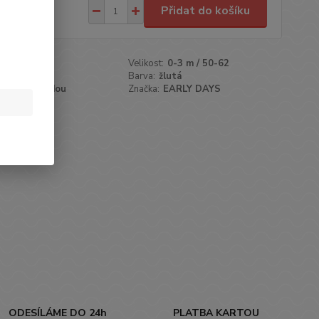
,00 Kč
Přidat do košíku
/
ks
roduktu:
252
Velikost:
0-3 m / 50-62
Unisex
Barva:
žlutá
ošené-s vadou
Značka:
EARLY DAYS
oblíbených
ODESÍLÁME DO 24h
PLATBA KARTOU