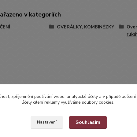
zařazeno v kategoriích
ČENÍ
OVERÁLKY, KOMBINÉZKY
Over
ruk
čnost, zpříjemnění používání webu, analytické účely a v případě udělení
účely cílení reklamy využíváme soubory cookies.
Souhlasím
Nastavení