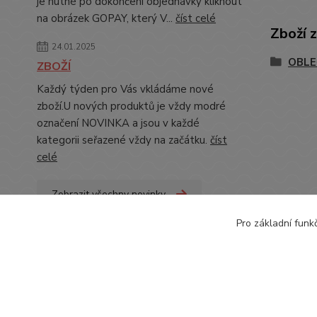
je nutné po dokončení objednávky kliknout
na obrázek GOPAY, který V...
číst celé
Zboží 
24.01.2025
OBLE
ZBOŽÍ
Každý týden pro Vás vkládáme nové
zboží.U nových produktů je vždy modré
označení NOVINKA a jsou v každé
kategorii seřazené vždy na začátku.
číst
celé
Zobrazit všechny novinky
Pro základní funk