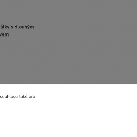
álky s dlouhým
ávem
 souhlasu také pro