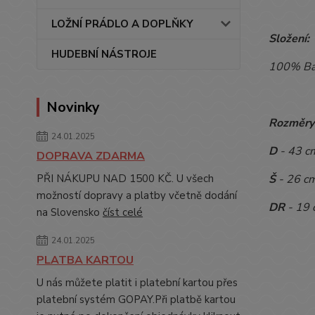
LOŽNÍ PRÁDLO A DOPLŇKY
Složení:
HUDEBNÍ NÁSTROJE
100% Ba
Novinky
Rozměry
24.01.2025
D
- 43 c
DOPRAVA ZDARMA
Š
- 26 c
PŘI NÁKUPU NAD 1500 KČ. U všech
možností dopravy a platby včetně dodání
DR
- 19 
na Slovensko
číst celé
24.01.2025
PLATBA KARTOU
U nás můžete platit i platební kartou přes
platební systém GOPAY.Při platbě kartou