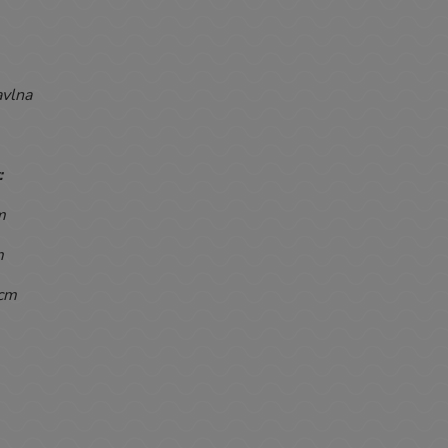
vlna
:
m
m
cm