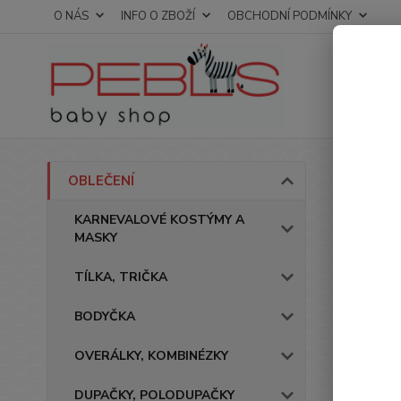
O NÁS
INFO O ZBOŽÍ
OBCHODNÍ PODMÍNKY
Úvod
OBLEČENÍ
Over
KARNEVALOVÉ KOSTÝMY A
MASKY
TÍLKA, TRIČKA
BODYČKA
OVERÁLKY, KOMBINÉZKY
DUPAČKY, POLODUPAČKY