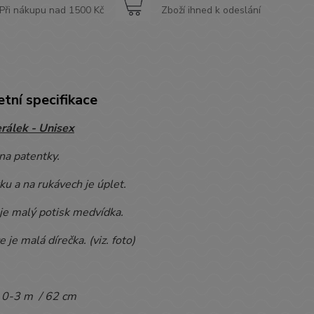
Při nákupu nad 1500 Kč
Zboží ihned k odeslání
tní specifikace
erálek - Unisex
na patentky.
u a na rukávech je úplet.
je malý potisk medvídka.
e je malá dírečka. (viz. foto)
:
0-3 m / 62 cm