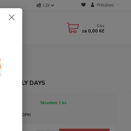
Přihlášení
CZK
0
ks
za
0,00 Kč
ka: EARLY DAYS
tupnost
Skladem 1 ks
sme plátci DPH