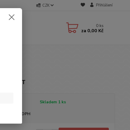
Přihlášení
CZK
0
ks
za
0,00 Kč
ka: NEXT
tupnost
Skladem 1 ks
sme plátci DPH