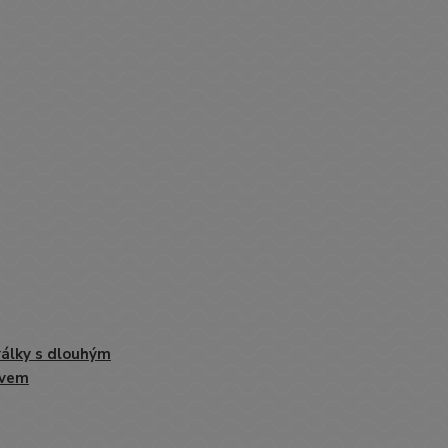
álky s dlouhým
ávem