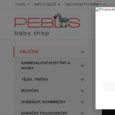
O NÁS
INFO O ZBOŽÍ
OBCHODNÍ PODMÍNKY
Úvod
OBLEČENÍ
Over
KARNEVALOVÉ KOSTÝMY A
MASKY
TÍLKA, TRIČKA
BODYČKA
OVERÁLKY, KOMBINÉZKY
DUPAČKY, POLODUPAČKY