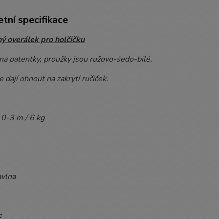
tní specifikace
ý overálek pro holčičku
na patentky, proužky jsou ružovo-šedo-bílé.
 dají ohnout na zakrytí ručiček.
0-3 m / 6 kg
vlna
: