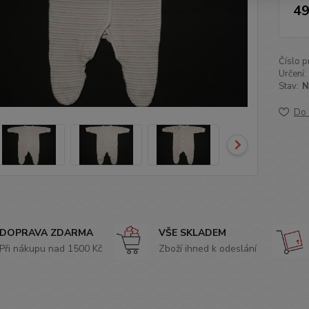
49
Číslo p
Určení:
Stav:
N
Do 
DOPRAVA ZDARMA
VŠE SKLADEM
Při nákupu nad 1500 Kč
Zboží ihned k odeslání