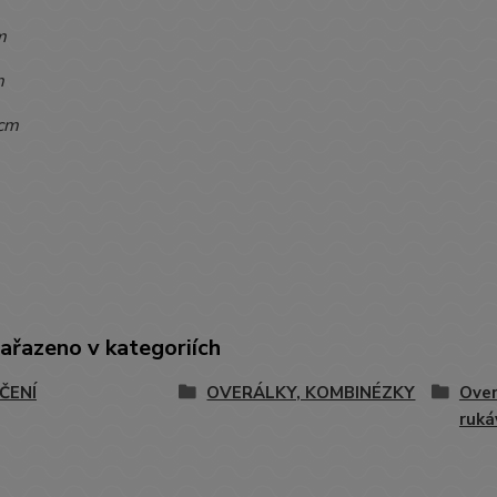
m
m
cm
zařazeno v kategoriích
ČENÍ
OVERÁLKY, KOMBINÉZKY
Over
ruk