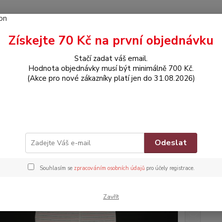
Získejte 70 Kč na první objednávku
Hledat
Stačí zadat váš email.
Hodnota objednávky musí být minimálně 700 Kč.
(Akce pro nové zákazníky platí jen do 31.08.2026)
OBLEČENÍ
Overálek s dlouhým rukávem
álek s dlouhým rukávem
Znač
Odeslat
Souhlasím se
zpracováním osobních údajů
pro účely registrace.
Dos
Nej
Zavřít