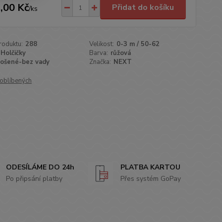
,00 Kč
Přidat do košíku
/
ks
roduktu:
288
Velikost:
0-3 m / 50-62
Holčičky
Barva:
růžová
ošené-bez vady
Značka:
NEXT
oblíbených
ODESÍLÁME DO 24h
PLATBA KARTOU
Po připsání platby
Přes systém GoPay