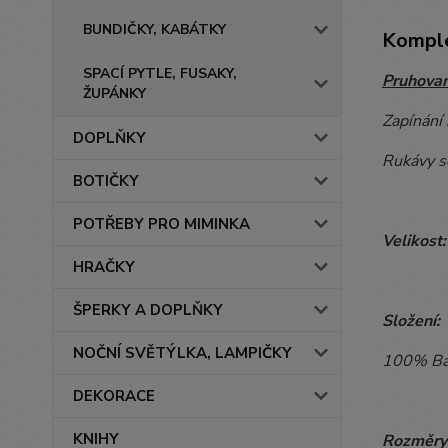
BUNDIČKY, KABÁTKY
Komple
SPACÍ PYTLE, FUSAKY,
Pruhovan
ŽUPÁNKY
Zapínání 
DOPLŇKY
Rukávy se
BOTIČKY
POTŘEBY PRO MIMINKA
Velikost:
HRAČKY
ŠPERKY A DOPLŇKY
Složení:
NOČNÍ SVĚTÝLKA, LAMPIČKY
100% Ba
DEKORACE
KNIHY
Rozměry