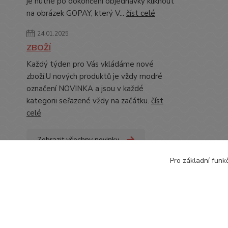
je nutné po dokončení objednávky kliknout
na obrázek GOPAY, který V...
číst celé
24.01.2025
ZBOŽÍ
Každý týden pro Vás vkládáme nové
zboží.U nových produktů je vždy modré
označení NOVINKA a jsou v každé
kategorii seřazené vždy na začátku.
číst
celé
Zobrazit všechny novinky
Pro základní funk