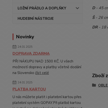
D
- 45 c
LOŽNÍ PRÁDLO A DOPLŇKY
Š
- 26 c
HUDEBNÍ NÁSTROJE
DR
- 18 
Novinky
24.01.2025
DOPRAVA ZDARMA
PŘI NÁKUPU NAD 1500 KČ. U všech
možností dopravy a platby včetně dodání
na Slovensko
číst celé
Zboží 
24.01.2025
OBLE
PLATBA KARTOU
U nás můžete platit i platební kartou přes
platební systém GOPAY.Při platbě kartou