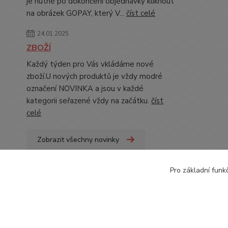
je nutné po dokončení objednávky kliknout
na obrázek GOPAY, který V...
číst celé
24.01.2025
ZBOŽÍ
Každý týden pro Vás vkládáme nové
zboží.U nových produktů je vždy modré
označení NOVINKA a jsou v každé
kategorii seřazené vždy na začátku.
číst
celé
Zobrazit všechny novinky
Pro základní funk