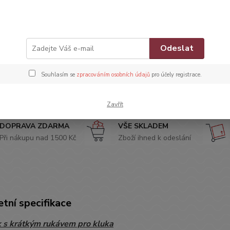
55
Číslo p
Odeslat
Barva:
Značka:
Souhlasím se
zpracováním osobních údajů
pro účely registrace.
Do 
Zavřít
DOPRAVA ZDARMA
VŠE SKLADEM
Při nákupu nad 1500 Kč
Zboží ihned k odeslání
tní specifikace
 s krátkým rukávem pro kluka