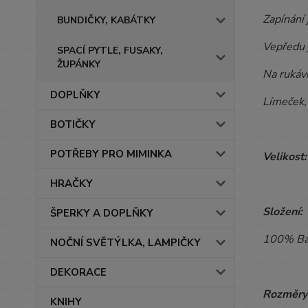
Zapínání 
BUNDIČKY, KABÁTKY
Vepředu j
SPACÍ PYTLE, FUSAKY,
ŽUPÁNKY
Na rukávu
DOPLŇKY
Límeček, 
BOTIČKY
POTŘEBY PRO MIMINKA
Velikost:
HRAČKY
S
ložení:
ŠPERKY A DOPLŇKY
100% Ba
NOČNÍ SVĚTÝLKA, LAMPIČKY
DEKORACE
Rozměry
KNIHY