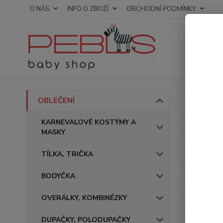
O NÁS
INFO O ZBOŽÍ
OBCHODNÍ PODMÍNKY
Úvod
OBLEČENÍ
Over
KARNEVALOVÉ KOSTÝMY A
MASKY
TÍLKA, TRIČKA
BODYČKA
OVERÁLKY, KOMBINÉZKY
DUPAČKY, POLODUPAČKY