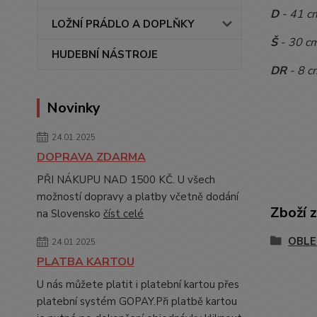
D
- 41 c
LOŽNÍ PRÁDLO A DOPLŇKY
Š
- 30 c
HUDEBNÍ NÁSTROJE
DR
- 8 c
Novinky
24.01.2025
DOPRAVA ZDARMA
PŘI NÁKUPU NAD 1500 KČ. U všech
možností dopravy a platby včetně dodání
Zboží 
na Slovensko
číst celé
OBLE
24.01.2025
PLATBA KARTOU
U nás můžete platit i platební kartou přes
platební systém GOPAY.Při platbě kartou