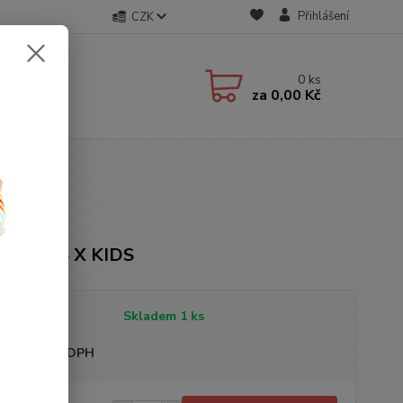
Přihlášení
CZK
0
ks
za
0,00 Kč
ka: KRIS X KIDS
tupnost
Skladem 1 ks
sme plátci DPH