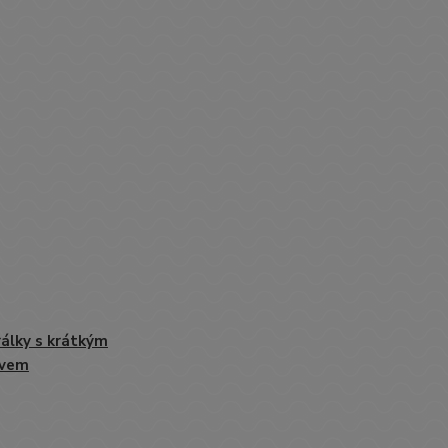
álky s krátkým
ávem