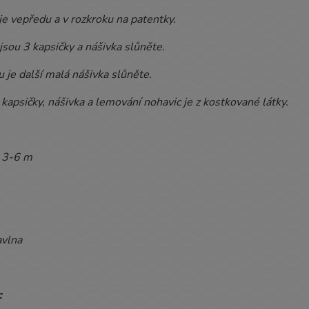
je vepředu a v rozkroku na patentky.
sou 3 kapsičky a nášivka slůněte.
 je další malá nášivka
slůněte
.
kapsičky, nášivka a lemování nohavic je z kostkované látky.
3-6 m
vlna
: