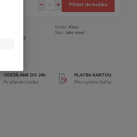
,00 Kč
Přidat do košíku
/
ks
roduktu:
284
Určení:
Kluci
modrá
Stav:
Jako nové
KRIS X KIDS
oblíbených
ODESÍLÁME DO 24h
PLATBA KARTOU
Po připsání platby
Přes systém GoPay