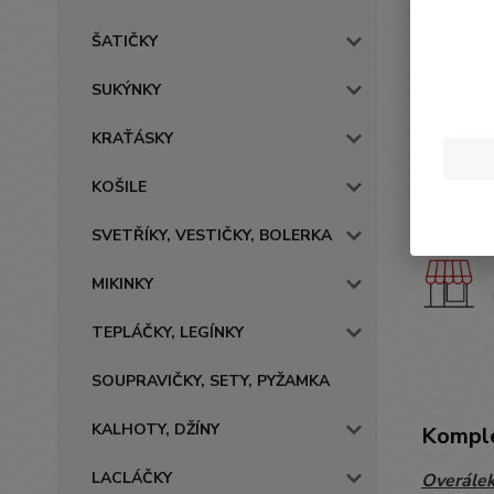
ŠATIČKY
SUKÝNKY
KRAŤÁSKY
KOŠILE
SVETŘÍKY, VESTIČKY, BOLERKA
MIKINKY
TEPLÁČKY, LEGÍNKY
SOUPRAVIČKY, SETY, PYŽAMKA
KALHOTY, DŽÍNY
Komple
LACLÁČKY
Overálek