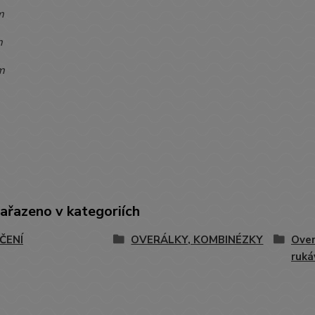
m
m
m
zařazeno v kategoriích
ČENÍ
OVERÁLKY, KOMBINÉZKY
Over
ruk