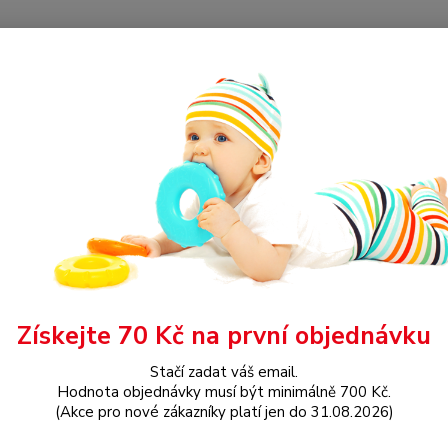
Hledat
OBLEČENÍ
Overálek s krátkým rukávem
álek s krátkým rukávem
Znač
Získejte 70 Kč na první objednávku
Dos
Stačí zadat váš email.
Hodnota objednávky musí být minimálně 700 Kč.
Nej
(Akce pro nové zákazníky platí jen do 31.08.2026)