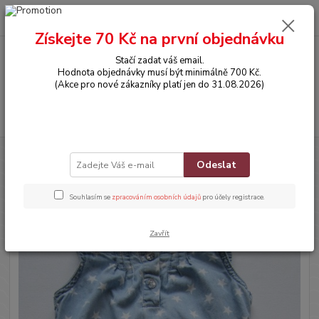
0
ks
CZK
za
0,00 Kč
Získejte 70 Kč na první objednávku
Stačí zadat váš email.
Menu
Hodnota objednávky musí být minimálně 700 Kč.
(Akce pro nové zákazníky platí jen do 31.08.2026)
Hledat
Úvod
OBLEČENÍ
Džínový overálek na ramínka
Odeslat
Džínový overálek na ramínka
Souhlasím se
zpracováním osobních údajů
pro účely registrace.
Zavřít