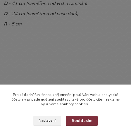
D
- 41 cm (naměřeno od vrchu ramínka)
D
- 24 cm (naměřeno od pasu dolů)
R
- 5 cm
Pro základní funkčnost, zpříjemnění používání webu, analytické
Zboží zařazeno v kategoriích
účely a v případě udělení souhlasu také pro účely cílení reklamy
využíváme soubory cookies.
OBLEČENÍ
OVERÁLKY, KOMBINÉZKY
Souhlasím
Nastavení
Overálky bez rukávů