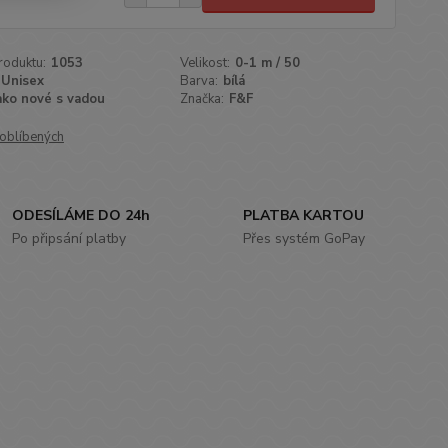
roduktu:
1053
Velikost:
0-1 m / 50
Unisex
Barva:
bílá
ako nové s vadou
Značka:
F&F
oblíbených
ODESÍLÁME DO 24h
PLATBA KARTOU
Po připsání platby
Přes systém GoPay