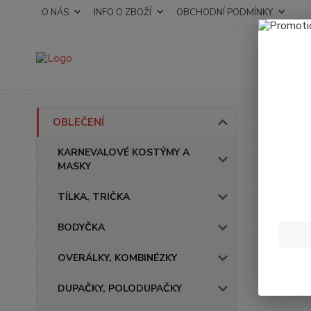
O NÁS
INFO O ZBOŽÍ
OBCHODNÍ PODMÍNKY
Úvod
OBLEČENÍ
Over
KARNEVALOVÉ KOSTÝMY A
MASKY
TÍLKA, TRIČKA
BODYČKA
OVERÁLKY, KOMBINÉZKY
DUPAČKY, POLODUPAČKY