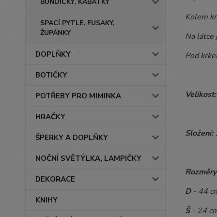
BUNDIČKY, KABÁTKY
Kolem krk
SPACÍ PYTLE, FUSAKY,
ŽUPÁNKY
Na látce 
DOPLŇKY
Pod krkem
BOTIČKY
Velikost:
POTŘEBY PRO MIMINKA
HRAČKY
Složení:
ŠPERKY A DOPLŇKY
NOČNÍ SVĚTÝLKA, LAMPIČKY
Rozměry
DEKORACE
D
- 44 c
KNIHY
Š
- 24 c