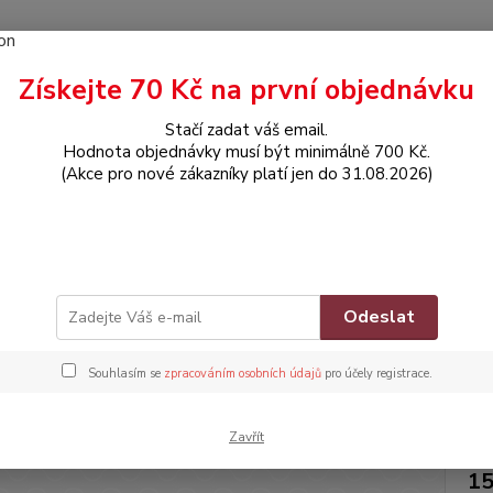
Získejte 70 Kč na první objednávku
Hledat
Stačí zadat váš email.
Hodnota objednávky musí být minimálně 700 Kč.
(Akce pro nové zákazníky platí jen do 31.08.2026)
OBLEČENÍ
Overálek s dlouhým rukávem
álek s dlouhým rukávem
Znač
Odeslat
Dos
Souhlasím se
zpracováním osobních údajů
pro účely registrace.
Nej
Zavřít
15