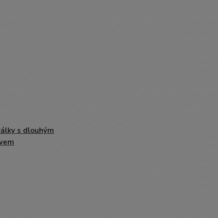
álky s dlouhým
ávem