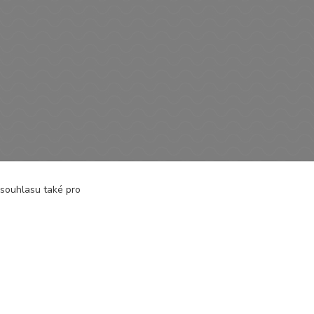
 souhlasu také pro
Vytvořeno na
Eshop-rychle.cz