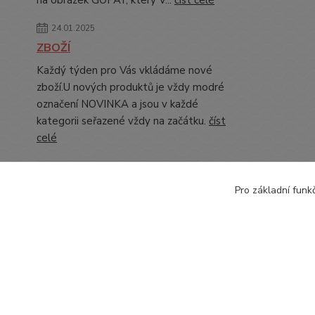
na obrázek GOPAY, který V...
číst celé
24.01.2025
ZBOŽÍ
Každý týden pro Vás vkládáme nové
zboží.U nových produktů je vždy modré
označení NOVINKA a jsou v každé
kategorii seřazené vždy na začátku.
číst
celé
Zobrazit všechny novinky
Pro základní funk