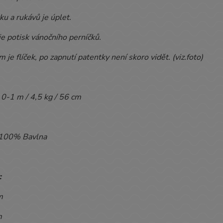
u a rukávů je úplet.
je potisk vánočního perníčků.
 je flíček, po zapnutí patentky není skoro vidět. (viz.foto)
0-1 m / 4,5 kg / 56 cm
100% Bavlna
:
m
m