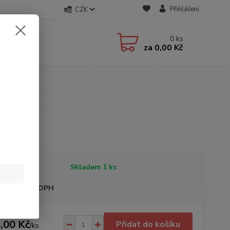
Přihlášení
CZK
0
ks
za
0,00 Kč
ka: F&F
tupnost
Skladem 1 ks
sme plátci DPH
,00 Kč
Přidat do košíku
/
ks