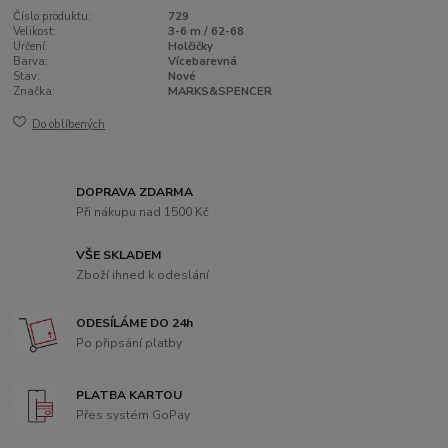
Číslo produktu:
729
Velikost:
3-6 m / 62-68
Určení:
Holčičky
Barva:
Vícebarevná
Stav:
Nové
Značka:
MARKS&SPENCER
Do oblíbených
DOPRAVA ZDARMA
Při nákupu nad 1500 Kč
VŠE SKLADEM
Zboží ihned k odeslání
ODESÍLÁME DO 24h
Po připsání platby
PLATBA KARTOU
Přes systém GoPay