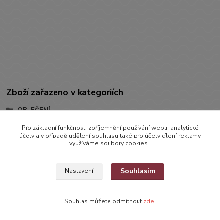
Zboží zařazeno v kategoriích
OBLEČENÍ
ŠATIČKY
Pro základní funkčnost, zpříjemnění používání webu, analytické
účely a v případě udělení souhlasu také pro účely cílení reklamy
Šatičky s dlouhým rukávem
využíváme soubory cookies.
Souhlasím
Nastavení
Souhlas můžete odmítnout
zde
.
Vytvořeno na
Eshop-rychle.cz