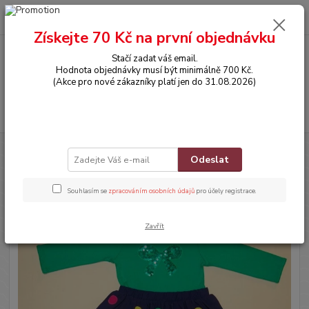
0
ks
CZK
za
0,00 Kč
Získejte 70 Kč na první objednávku
Stačí zadat váš email.
Menu
Hodnota objednávky musí být minimálně 700 Kč.
(Akce pro nové zákazníky platí jen do 31.08.2026)
Hledat
Úvod
OBLEČENÍ
Šatičky
Odeslat
Šatičky
Souhlasím se
zpracováním osobních údajů
pro účely registrace.
Zavřít