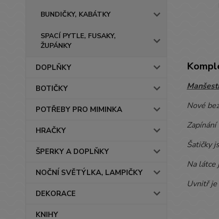
BUNDIČKY, KABÁTKY
SPACÍ PYTLE, FUSAKY,
ŽUPÁNKY
Komple
DOPLŇKY
Manšestr
BOTIČKY
Nové bez
POTŘEBY PRO MIMINKA
Zapínání 
HRAČKY
Šatičky j
ŠPERKY A DOPLŇKY
Na látce 
NOČNÍ SVĚTÝLKA, LAMPIČKY
Uvnitř je
DEKORACE
KNIHY