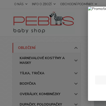
O NÁS
INFO O ZBOŽÍ
OBCHODNÍ PODMÍNKY
Úvod
OBLEČENÍ
Šati
KARNEVALOVÉ KOSTÝMY A
MASKY
TÍLKA, TRIČKA
BODYČKA
OVERÁLKY, KOMBINÉZKY
DUPAČKY, POLODUPAČKY