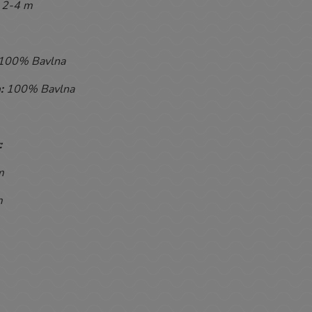
2-4
m
100% Bavlna
:
100% Bavlna
:
cm
m