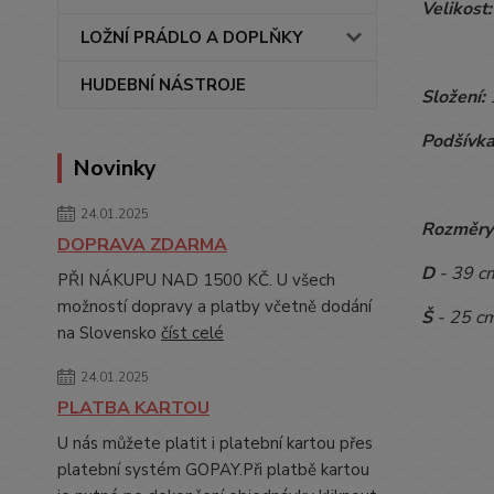
Velikost:
LOŽNÍ PRÁDLO A DOPLŇKY
HUDEBNÍ NÁSTROJE
Složení:
Podšívka
Novinky
24.01.2025
Rozměry
DOPRAVA ZDARMA
D
- 39 
PŘI NÁKUPU NAD 1500 KČ. U všech
možností dopravy a platby včetně dodání
Š
- 25 c
na Slovensko
číst celé
24.01.2025
PLATBA KARTOU
U nás můžete platit i platební kartou přes
platební systém GOPAY.Při platbě kartou