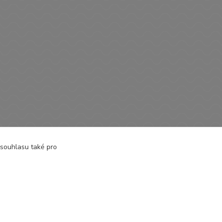
čky bez rukávů
 souhlasu také pro