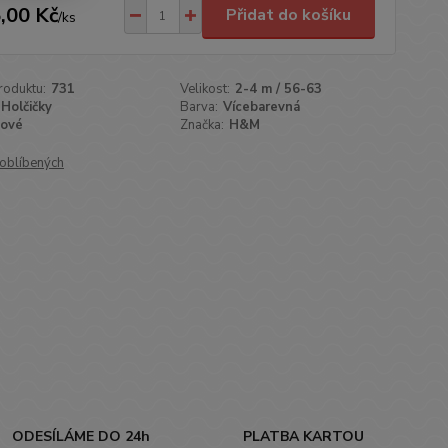
,00 Kč
Přidat do košíku
/
ks
roduktu:
731
Velikost:
2-4 m / 56-63
Holčičky
Barva:
Vícebarevná
ové
Značka:
H&M
oblíbených
ODESÍLÁME DO 24h
PLATBA KARTOU