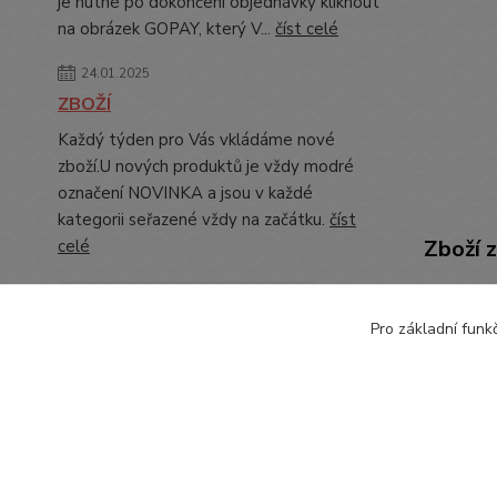
je nutné po dokončení objednávky kliknout
na obrázek GOPAY, který V...
číst celé
24.01.2025
ZBOŽÍ
Každý týden pro Vás vkládáme nové
zboží.U nových produktů je vždy modré
označení NOVINKA a jsou v každé
kategorii seřazené vždy na začátku.
číst
Zboží 
celé
OBLE
Zobrazit všechny novinky
Pro základní funk