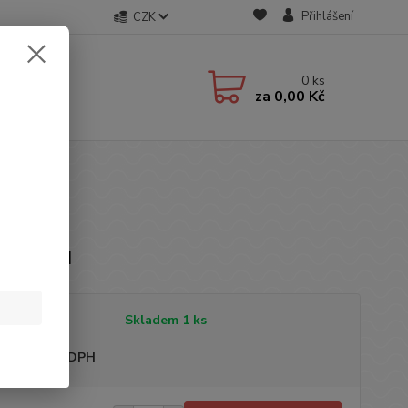
Přihlášení
CZK
0
ks
za
0,00 Kč
čka: H&M
tupnost
Skladem 1 ks
sme plátci DPH