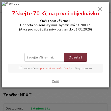
0
ks
CZK
za
0,00 Kč
Získejte 70 Kč na první objednávku
Menu
Stačí zadat váš email.
Hodnota objednávky musí být minimálně 700 Kč.
Hledat
(Akce pro nové zákazníky platí jen do 31.08.2026)
Úvod
OBLEČENÍ
Šatičky
Šatičky
Odeslat
Souhlasím se
zpracováním osobních údajů
pro účely registrace.
Zavřít
Značka: NEXT
Dostupnost
Skladem 1 ks