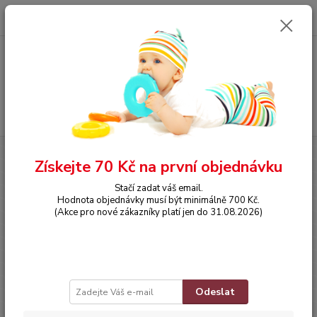
0
ks
CZK
za
0,00 Kč
Menu
Hledat
Úvod
OBLEČENÍ
Šatičky
Získejte 70 Kč na první objednávku
Šatičky
Stačí zadat váš email.
Hodnota objednávky musí být minimálně 700 Kč.
(Akce pro nové zákazníky platí jen do 31.08.2026)
Odeslat