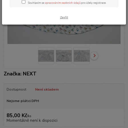
Souhlasím se
zpracováním osobních údajů
pro účely registrace.
Zavřít
Značka: NEXT
Dostupnost
Není skladem
Nejsme plátci DPH
85,00 Kč
/
ks
Momentálně není k dispozici