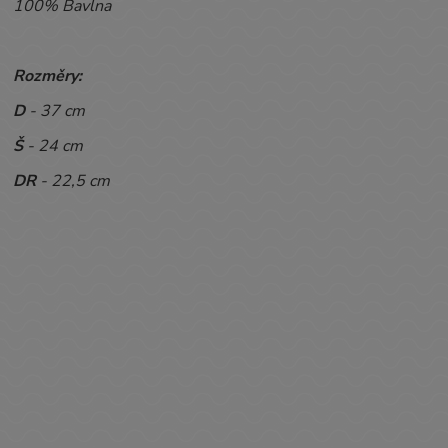
100% Bavlna
Rozměry:
D
- 37 cm
Š
- 24 cm
DR
- 22,5 cm