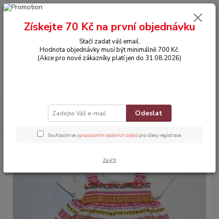
0
ks
CZK
za
0,00 Kč
Získejte 70 Kč na první objednávku
Stačí zadat váš email.
Menu
Hodnota objednávky musí být minimálně 700 Kč.
(Akce pro nové zákazníky platí jen do 31.08.2026)
Hledat
Úvod
OBLEČENÍ
Šatičky
Odeslat
Šatičky
Souhlasím se
zpracováním osobních údajů
pro účely registrace.
Zavřít