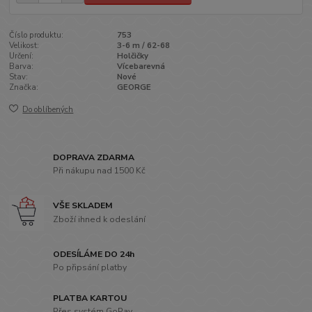
Číslo produktu:
753
Velikost:
3-6 m / 62-68
Určení:
Holčičky
Barva:
Vícebarevná
Stav:
Nové
Značka:
GEORGE
Do oblíbených
DOPRAVA ZDARMA
Při nákupu nad 1500 Kč
VŠE SKLADEM
Zboží ihned k odeslání
ODESÍLÁME DO 24h
Po připsání platby
PLATBA KARTOU
Přes systém GoPay