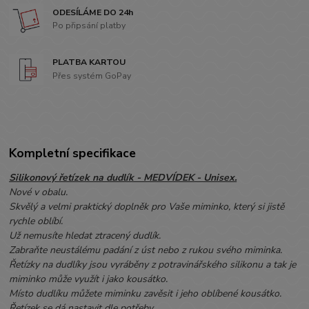
ODESÍLÁME DO 24h
Po připsání platby
PLATBA KARTOU
Přes systém GoPay
Kompletní specifikace
Silikonový řetízek na dudlík - MEDVÍDEK - Unisex.
Nové v obalu.
Skvělý a velmi praktický doplněk pro Vaše miminko, který si jistě
rychle oblíbí.
Už nemusíte hledat ztracený dudlík.
Zabraňte neustálému padání z úst nebo z rukou svého miminka.
Řetízky na dudlíky jsou vyráběny z potravinářského silikonu a tak je
miminko může využít i jako kousátko.
Místo dudlíku můžete miminku zavěsit i jeho oblíbené kousátko.
Řetízek se dá nastavit dle potřeby.