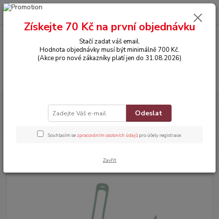
0
ks
CZK
za
0,00 Kč
Získejte 70 Kč na první objednávku
Stačí zadat váš email.
Menu
Hodnota objednávky musí být minimálně 700 Kč.
(Akce pro nové zákazníky platí jen do 31.08.2026)
Hledat
Úvod
POTŘEBY PRO MIMINKA
Dudlíky a klipy
Silikonový řetízek na
Odeslat
dudlík- ZELENÝ - MEDVÍDEK
Silikonový řetízek na dudlík-
Souhlasím se
zpracováním osobních údajů
pro účely registrace.
ZELENÝ - MEDVÍDEK
Zavřít