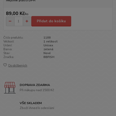
Nejsme plátci DPH
89,00 Kč
/
ks
Přidat do košíku
Číslo produktu:
1188
Velikost:
1 velikost
Určení:
Unisex
Barva:
zelená
Stav:
Nové
Značka:
BBFISH
Do oblíbených
DOPRAVA ZDARMA
Při nákupu nad 1500 Kč
VŠE SKLADEM
Zboží ihned k odeslání