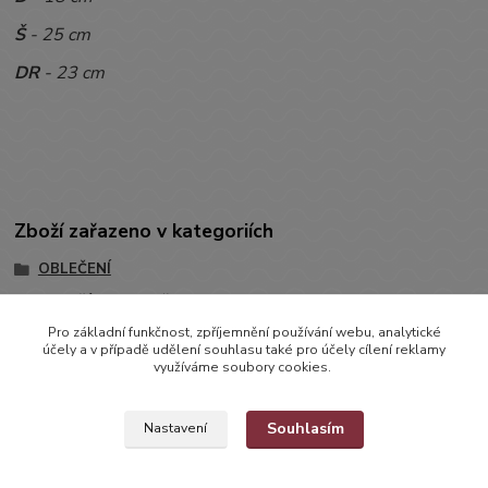
Š
- 25 cm
DR
- 23 cm
Zboží zařazeno v kategoriích
OBLEČENÍ
SVETŘÍKY, VESTIČKY, BOLERKA
Pro základní funkčnost, zpříjemnění používání webu, analytické
Svetříky
účely a v případě udělení souhlasu také pro účely cílení reklamy
využíváme soubory cookies.
Souhlasím
Nastavení