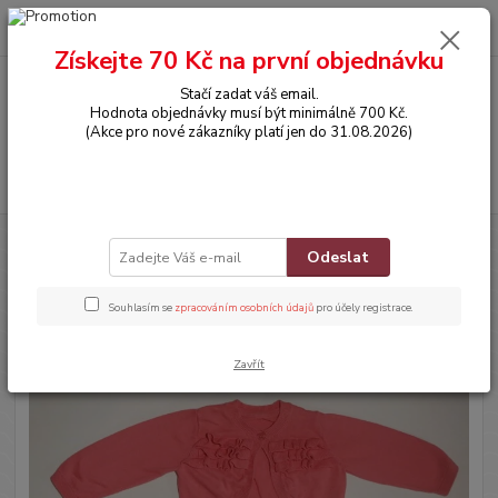
0
ks
CZK
za
0,00 Kč
Získejte 70 Kč na první objednávku
Stačí zadat váš email.
Menu
Hodnota objednávky musí být minimálně 700 Kč.
(Akce pro nové zákazníky platí jen do 31.08.2026)
Hledat
Úvod
OBLEČENÍ
Svetřík na knoflíčky
Odeslat
Svetřík na knoflíčky
Souhlasím se
zpracováním osobních údajů
pro účely registrace.
Zavřít