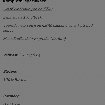
Kompletní specifikace
Svetřík-bolerko pro holčičku
Zapínání na 1 knoflíček.
Vepředu na prsou jsou našité ozdobné volánky, 3 pod
sebou.
Malá dírečka dole ve předu. (viz. foto)
Velikost:
3-6 m / 8 kg
Složení:
100% Bavlna
Rozměry:
D
- 18 cm