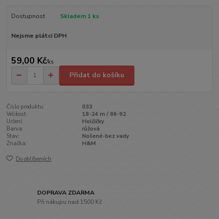
Dostupnost
Skladem 1 ks
Nejsme plátci DPH
59,00 Kč
/
ks
Přidat do košíku
Číslo produktu:
033
Velikost:
18-24 m / 86-92
Určení:
Holčičky
Barva:
růžová
Stav:
Nošené-bez vady
Značka:
H&M
Do oblíbených
DOPRAVA ZDARMA
Při nákupu nad 1500 Kč