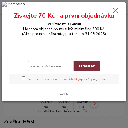
0
ks
CZK
za
0,00 Kč
Získejte 70 Kč na první objednávku
Stačí zadat váš email.
Menu
Hodnota objednávky musí být minimálně 700 Kč.
(Akce pro nové zákazníky platí jen do 31.08.2026)
Hledat
Úvod
OBLEČENÍ
Svetřík na knoflíčky
Odeslat
Svetřík na knoflíčky
Souhlasím se
zpracováním osobních údajů
pro účely registrace.
Zavřít
Značka: H&M