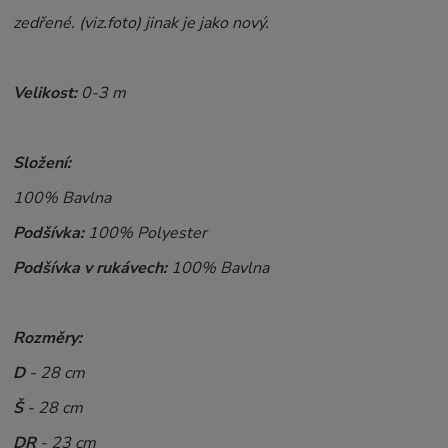
zedřené. (viz.foto) jinak je jako nový.
Velikost:
0-3 m
Složení:
100% Bavlna
Podšívka:
100% Polyester
Podšívka v rukávech:
100% Bavlna
Rozměry:
D
- 28 cm
Š
- 28 cm
DR
- 23 cm