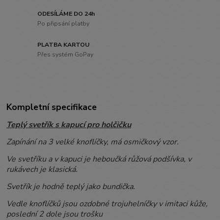
ODESÍLÁME DO 24h
Po připsání platby
PLATBA KARTOU
Přes systém GoPay
Kompletní specifikace
Teplý svetřík s kapucí pro holčičku
Zapínání na 3 velké knoflíčky, má osmičkový vzor.
Ve svetříku a v kapuci je heboučká růžová podšívka, v
rukávech je klasická.
Svetřík je hodně teplý jako bundička.
Vedle knoflíčků jsou ozdobné trojuhelníčky v imitaci kůže,
poslední 2 dole jsou trošku