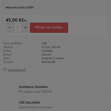
Nejsme plátci DPH
45,00 Kč
/
ks
Přidat do košíku
Číslo produktu:
249
Velikost:
0-3 m / 50-62
Určení:
Holčičky
Barva:
růžová
Stav:
Nošené-s vadou
Značka:
MATALAN
Do oblíbených
DOPRAVA ZDARMA
Při nákupu nad 1500 Kč
VŠE SKLADEM
Zboží ihned k odeslání