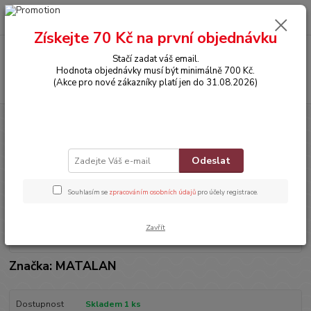
0
ks
CZK
za
0,00 Kč
Získejte 70 Kč na první objednávku
Menu
Stačí zadat váš email.
Hodnota objednávky musí být minimálně 700 Kč.
Hledat
(Akce pro nové zákazníky platí jen do 31.08.2026)
Úvod
OBLEČENÍ
Svetřík s kapucí
Svetřík s kapucí
Odeslat
Souhlasím se
zpracováním osobních údajů
pro účely registrace.
Zavřít
Značka: MATALAN
Dostupnost
Skladem 1 ks