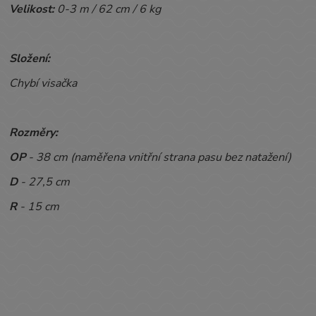
Velikost:
0-3 m / 62 cm / 6 kg
Složení:
Chybí visačka
Rozměry:
OP
- 38
cm (naměřena vnitřní strana pasu bez natažení)
D
- 27,5 cm
R
- 15 cm