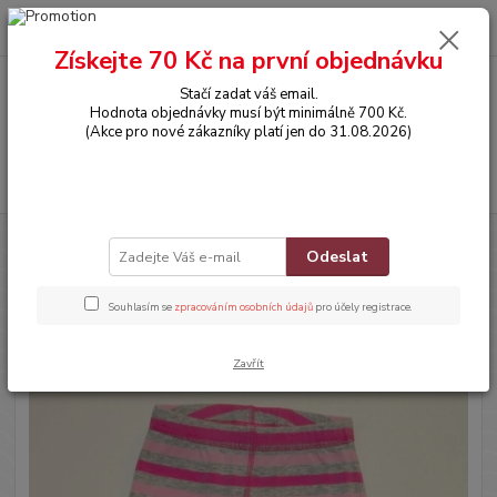
0
ks
CZK
za
0,00 Kč
Získejte 70 Kč na první objednávku
Stačí zadat váš email.
Menu
Hodnota objednávky musí být minimálně 700 Kč.
(Akce pro nové zákazníky platí jen do 31.08.2026)
Hledat
Úvod
OBLEČENÍ
Tepláčky
Odeslat
Tepláčky
Souhlasím se
zpracováním osobních údajů
pro účely registrace.
Novinka
Zavřít