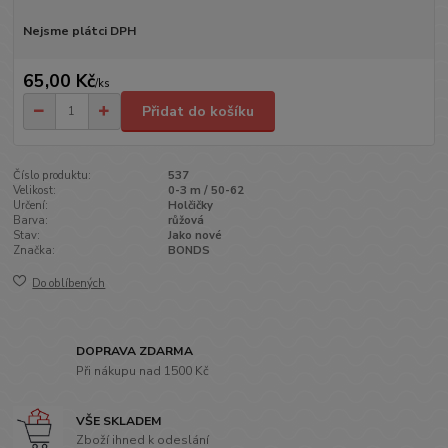
Nejsme plátci DPH
65,00 Kč
/
ks
Přidat do košíku
Číslo produktu:
537
Velikost:
0-3 m / 50-62
Určení:
Holčičky
Barva:
růžová
Stav:
Jako nové
Značka:
BONDS
Do oblíbených
DOPRAVA ZDARMA
Při nákupu nad 1500 Kč
VŠE SKLADEM
Zboží ihned k odeslání