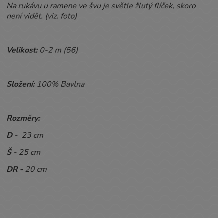
Na rukávu u ramene ve švu je světle žlutý flíček, skoro
není vidět. (viz. foto)
Velikost:
0-2 m (56)
Složení:
100% Bavlna
Rozměry:
D
- 23 cm
Š
- 25 cm
DR -
20 cm