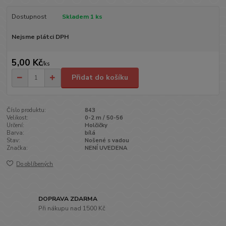
Dostupnost
Skladem 1 ks
Nejsme plátci DPH
5,00 Kč
/
ks
Přidat do košíku
Číslo produktu:
843
Velikost:
0-2 m / 50-56
Určení:
Holčičky
Barva:
bílá
Stav:
Nošené s vadou
Značka:
NENÍ UVEDENA
Do oblíbených
DOPRAVA ZDARMA
Při nákupu nad 1500 Kč