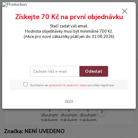
0
ks
CZK
za
0,00 Kč
Získejte 70 Kč na první objednávku
Stačí zadat váš email.
Menu
Hodnota objednávky musí být minimálně 700 Kč.
(Akce pro nové zákazníky platí jen do 31.08.2026)
Hledat
Úvod
OBLEČENÍ
Tričko s dlouhým rukávem
Odeslat
Tričko s dlouhým rukávem
Souhlasím se
zpracováním osobních údajů
pro účely registrace.
Zavřít
Značka: NENÍ UVEDENO