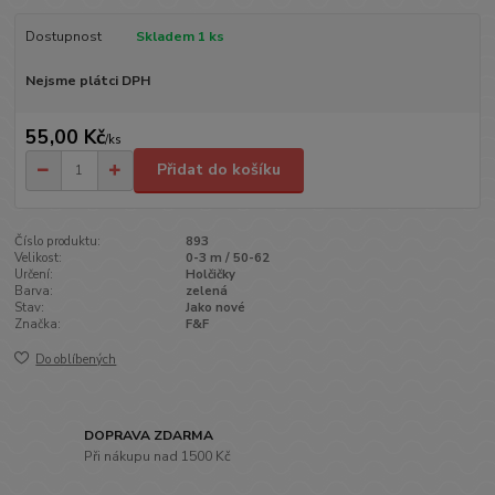
Dostupnost
Skladem 1 ks
Nejsme plátci DPH
55,00 Kč
/
ks
Přidat do košíku
Číslo produktu:
893
Velikost:
0-3 m / 50-62
Určení:
Holčičky
Barva:
zelená
Stav:
Jako nové
Značka:
F&F
Do oblíbených
DOPRAVA ZDARMA
Při nákupu nad 1500 Kč