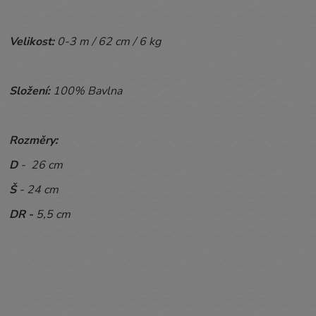
Velikost:
0-3 m / 62 cm / 6 kg
Složení:
100% Bavlna
Rozměry:
D
- 26 cm
Š
- 24 cm
DR -
5,5 cm