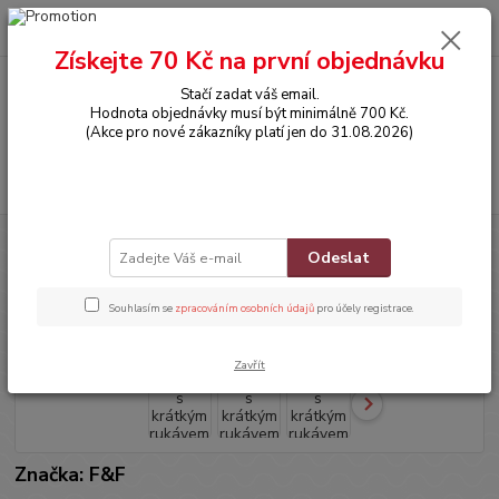
0
ks
CZK
za
0,00 Kč
Získejte 70 Kč na první objednávku
Stačí zadat váš email.
Menu
Hodnota objednávky musí být minimálně 700 Kč.
(Akce pro nové zákazníky platí jen do 31.08.2026)
Hledat
Úvod
OBLEČENÍ
Tričko s krátkým rukávem
Odeslat
Tričko s krátkým rukávem
Souhlasím se
zpracováním osobních údajů
pro účely registrace.
Zavřít
Značka: F&F