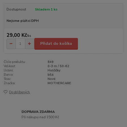
Dostupnost
Skladem 1 ks
Nejsme plátci DPH
29,00 Kč
/
ks
Přidat do košíku
Číslo produktu:
849
Velikost:
0-3 m / 50-62
Určení:
Holčičky
Barva:
bílá
Stav:
Nové
Značka:
MOTHERCARE
Do oblíbených
DOPRAVA ZDARMA
Při nákupu nad 1500 Kč