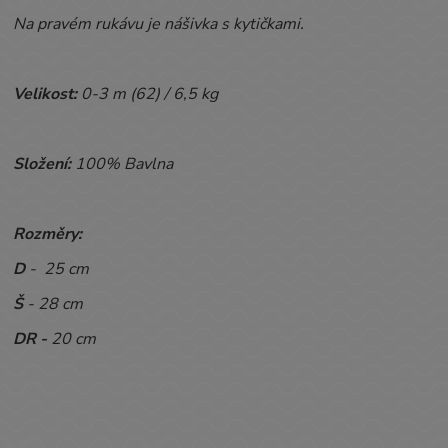
Na pravém rukávu je nášivka s kytičkami.
Velikost:
0-3 m (62) / 6,5 kg
Složení:
100% Bavlna
Rozměry:
D
- 25 cm
Š
- 28 cm
DR -
20 cm