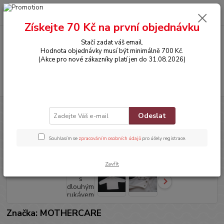
0
ks
CZK
za
0,00 Kč
Získejte 70 Kč na první objednávku
Stačí zadat váš email.
Menu
Hodnota objednávky musí být minimálně 700 Kč.
(Akce pro nové zákazníky platí jen do 31.08.2026)
Hledat
Úvod
OBLEČENÍ
Tričko s dlouhým rukávem
Odeslat
Tričko s dlouhým rukávem
Souhlasím se
zpracováním osobních údajů
pro účely registrace.
Zavřít
Značka: MOTHERCARE