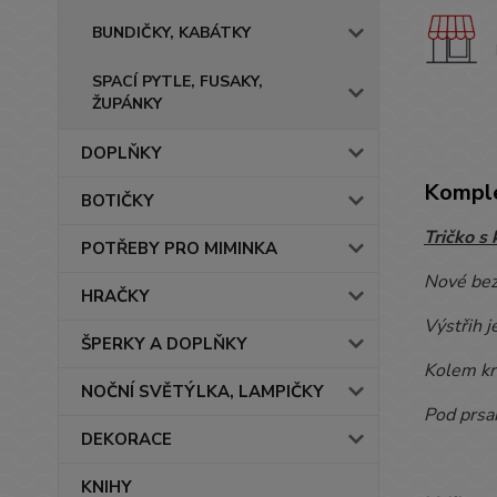
BUNDIČKY, KABÁTKY
SPACÍ PYTLE, FUSAKY,
ŽUPÁNKY
DOPLŇKY
Komple
BOTIČKY
Tričko s
POTŘEBY PRO MIMINKA
Nové bez
HRAČKY
Výstřih j
ŠPERKY A DOPLŇKY
Kolem kr
NOČNÍ SVĚTÝLKA, LAMPIČKY
Pod prsa
DEKORACE
KNIHY