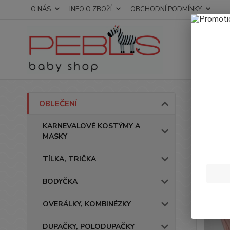
O NÁS
INFO O ZBOŽÍ
OBCHODNÍ PODMÍNKY
Úvod
OBLEČENÍ
Trič
KARNEVALOVÉ KOSTÝMY A
MASKY
Novinka
TÍLKA, TRIČKA
BODYČKA
OVERÁLKY, KOMBINÉZKY
DUPAČKY, POLODUPAČKY