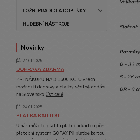
Velikost:
LOŽNÍ PRÁDLO A DOPLŇKY
HUDEBNÍ NÁSTROJE
Složení:
Novinky
Rozměry
24.01.2025
D
- 30 c
DOPRAVA ZDARMA
Š
- 26 c
PŘI NÁKUPU NAD 1500 KČ. U všech
možností dopravy a platby včetně dodání
DR
- 8 c
na Slovensko
číst celé
24.01.2025
PLATBA KARTOU
U nás můžete platit i platební kartou přes
platební systém GOPAY.Při platbě kartou