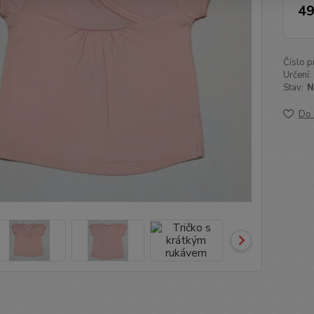
49
Číslo p
Určení:
Stav:
N
Do 