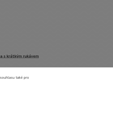
ka s krátkým rukávem
 souhlasu také pro