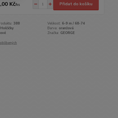
,00 Kč
Přidat do košíku
/
ks
roduktu:
388
Velikost:
6-9 m / 68-74
Holčičky
Barva:
oranžová
ové
Značka:
GEORGE
oblíbených