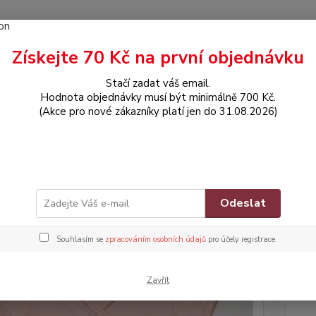
Získejte 70 Kč na první objednávku
Hledat
Stačí zadat váš email.
Hodnota objednávky musí být minimálně 700 Kč.
(Akce pro nové zákazníky platí jen do 31.08.2026)
OBLEČENÍ
Tričko s krátkým rukávem
ko s krátkým rukávem
Zna
Odeslat
Souhlasím se
zpracováním osobních údajů
pro účely registrace.
Dos
Nej
Zavřít