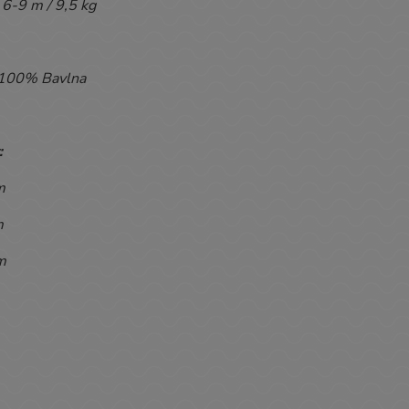
6-9 m / 9,5 kg
100% Bavlna
:
m
m
m