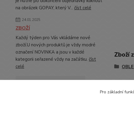
je nutné po dokončení objednávky kliknout
na obrázek GOPAY, který V...
číst celé
24.01.2025
ZBOŽÍ
Každý týden pro Vás vkládáme nové
zboží.U nových produktů je vždy modré
označení NOVINKA a jsou v každé
Zboží 
kategorii seřazené vždy na začátku.
číst
celé
OBLE
Zobrazit všechny novinky
Pro základní funk