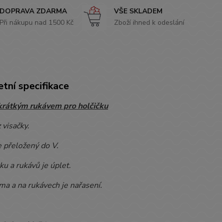
DOPRAVA ZDARMA
VŠE SKLADEM
Při nákupu nad 1500 Kč
Zboží ihned k odeslání
tní specifikace
 krátkým rukávem pro holčičku
 visačky.
e přeložený do V.
ku a rukávů je úplet.
ma a na rukávech je nařasení.