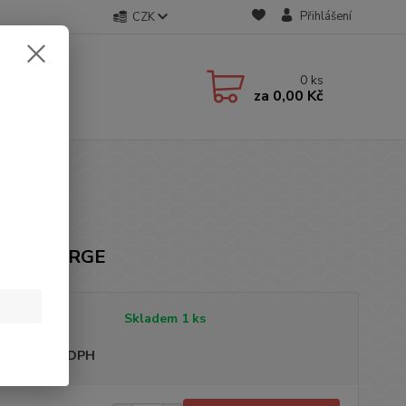
Přihlášení
CZK
0
ks
za
0,00 Kč
čka: GEORGE
tupnost
Skladem 1 ks
sme plátci DPH