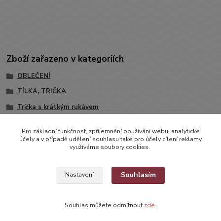
Zboží zařazeno v kategoriích
OBLEČENÍ
TÍLKA, TRIČKA
Trička s krátkým rukávem
Pro základní funkčnost, zpříjemnění používání webu, analytické
účely a v případě udělení souhlasu také pro účely cílení reklamy
využíváme soubory cookies.
Souhlasím
Nastavení
Souhlas můžete odmítnout
zde
.
Vytvořeno na
Eshop-rychle.cz