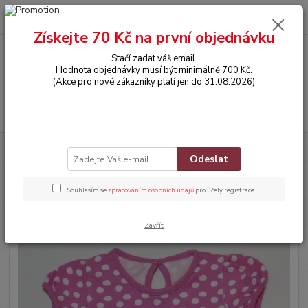
0
ks
CZK
za
0,00 Kč
Získejte 70 Kč na první objednávku
Stačí zadat váš email.
Menu
Hodnota objednávky musí být minimálně 700 Kč.
(Akce pro nové zákazníky platí jen do 31.08.2026)
Hledat
Úvod
OBLEČENÍ
Tričko s krátkým rukávem
Odeslat
Tričko s krátkým rukávem
Souhlasím se
zpracováním osobních údajů
pro účely registrace.
Novinka
Zavřít