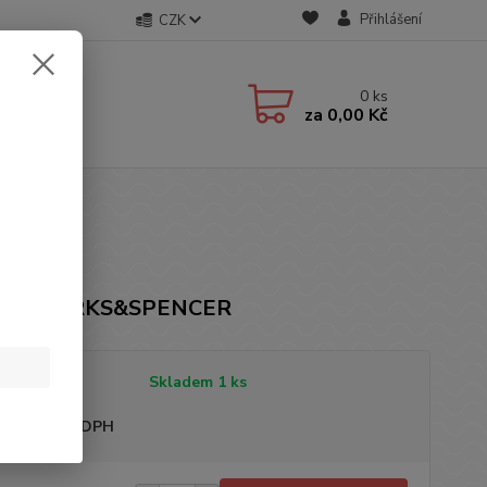
Přihlášení
CZK
0
ks
za
0,00 Kč
čka: MARKS&SPENCER
tupnost
Skladem 1 ks
sme plátci DPH