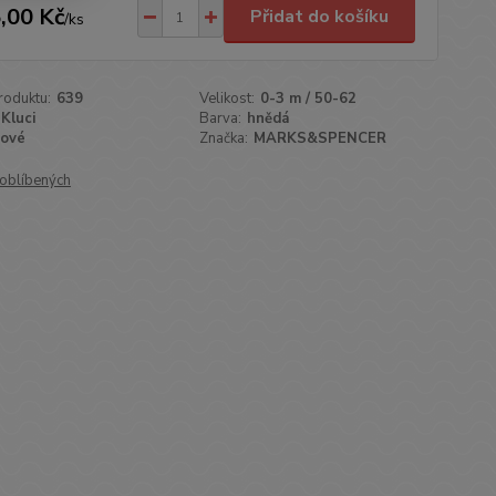
,00 Kč
Přidat do košíku
/
ks
roduktu:
639
Velikost:
0-3 m / 50-62
Kluci
Barva:
hnědá
ové
Značka:
MARKS&SPENCER
oblíbených