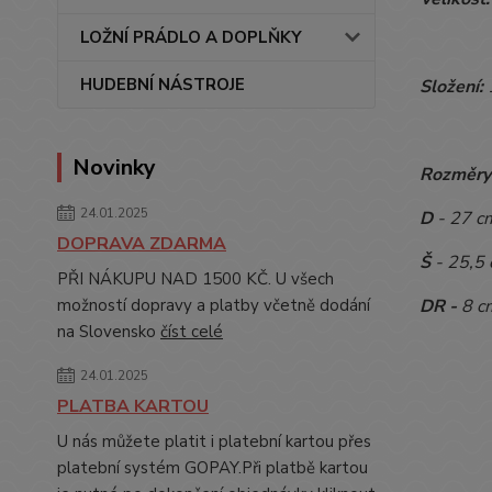
LOŽNÍ PRÁDLO A DOPLŇKY
HUDEBNÍ NÁSTROJE
Složení:
Novinky
Rozměry
24.01.2025
D
- 27 c
DOPRAVA ZDARMA
Š
- 25,5
PŘI NÁKUPU NAD 1500 KČ. U všech
DR -
8 c
možností dopravy a platby včetně dodání
na Slovensko
číst celé
24.01.2025
PLATBA KARTOU
U nás můžete platit i platební kartou přes
platební systém GOPAY.Při platbě kartou