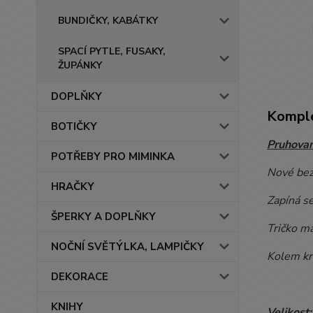
BUNDIČKY, KABÁTKY
SPACÍ PYTLE, FUSAKY,
ŽUPÁNKY
DOPLŇKY
Komple
BOTIČKY
Pruhovan
POTŘEBY PRO MIMINKA
Nové bez
HRAČKY
Zapíná s
ŠPERKY A DOPLŇKY
Tričko m
NOČNÍ SVĚTÝLKA, LAMPIČKY
Kolem kr
DEKORACE
KNIHY
Velikost: