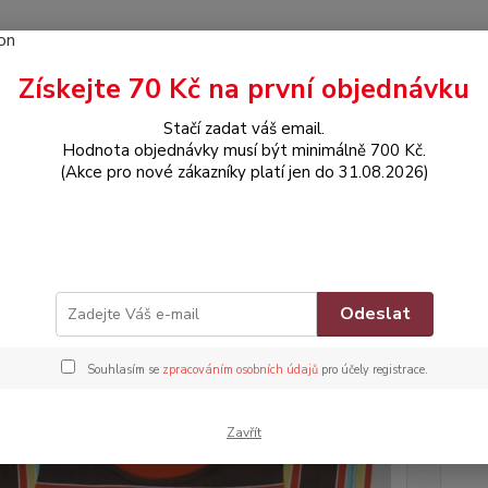
Získejte 70 Kč na první objednávku
Hledat
Stačí zadat váš email.
Hodnota objednávky musí být minimálně 700 Kč.
(Akce pro nové zákazníky platí jen do 31.08.2026)
OBLEČENÍ
Tričko s krátkým rukávem
ko s krátkým rukávem
Zna
Odeslat
Souhlasím se
zpracováním osobních údajů
pro účely registrace.
Dos
Nej
Zavřít