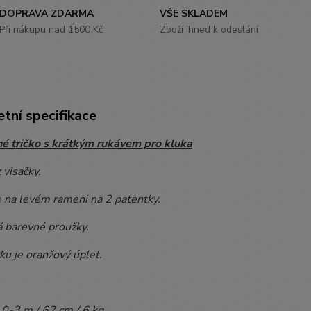
DOPRAVA ZDARMA
VŠE SKLADEM
Při nákupu nad 1500 Kč
Zboží ihned k odeslání
tní specifikace
é tričko s krátkým rukávem pro kluka
 visačky.
e na levém rameni na 2 patentky.
á barevné proužky.
ku je oranžový úplet.
0-3 m / 62 cm / 6 kg