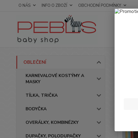
O NÁS
INFO O ZBOŽÍ
OBCHODNÍ PODMÍNKY
Úvod
OBLEČENÍ
Trič
KARNEVALOVÉ KOSTÝMY A
MASKY
Novinka
TÍLKA, TRIČKA
BODYČKA
OVERÁLKY, KOMBINÉZKY
DUPAČKY, POLODUPAČKY