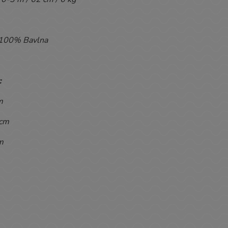
100% Bavlna
:
m
 cm
m