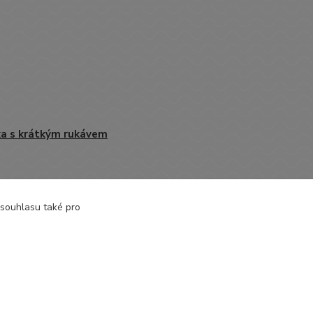
ka s krátkým rukávem
 souhlasu také pro