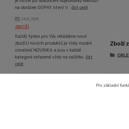
je nutné po dokončení objednávky kliknout
na obrázek GOPAY, který V...
číst celé
24.01.2025
ZBOŽÍ
Každý týden pro Vás vkládáme nové
Zboží 
zboží.U nových produktů je vždy modré
označení NOVINKA a jsou v každé
OBLE
kategorii seřazené vždy na začátku.
číst
celé
Zobrazit všechny novinky
Pro základní funk